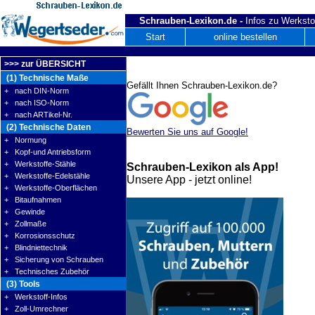
Schrauben-Lexikon.de -
Infos zu Werksto
Start
online bestellen
>>> zur ÜBERSICHT
(1) Technische Maße
Gefällt Ihnen Schrauben-Lexikon.de?
+ nach DIN-Norm
+ nach ISO-Norm
+ nach ARTikel-Nr.
(2) Technische Daten
Bewerten Sie uns auf Google!
+ Normung
+ Kopf-und Antriebsform
+ Werkstoffe-Stähle
Schrauben-Lexikon als App!
+ Werkstoffe-Edelstähle
Unsere App - jetzt online!
+ Werkstoffe-Oberflächen
+ Bitaufnahmen
+ Gewinde
+ Zollmaße
+ Korrosionsschutz
+ Blindniettechnik
+ Sicherung von Schrauben
+ Technisches Zubehör
(3) Tools
+ Werkstoff-Infos
+ Zoll-Umrechner