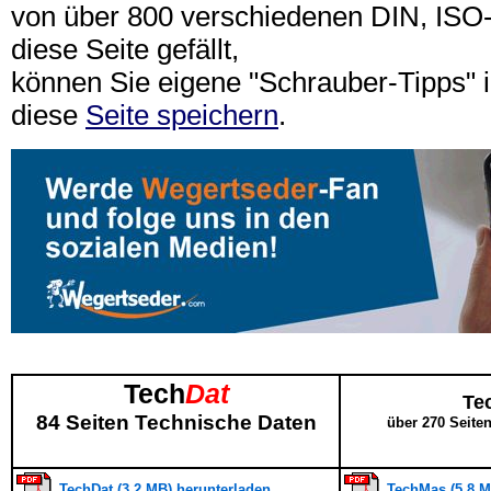
von über 800 verschiedenen DIN, IS
diese Seite gefällt,
können Sie eigene "Schrauber-Tipps"
diese
Seite speichern
.
Tech
Dat
Te
84 Seiten Technische Daten
über 270 Seite
TechDat (3,2 MB) herunterladen
TechMas (5,8 M