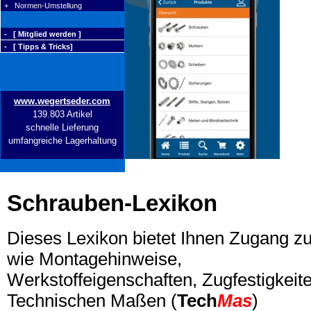
+ Normen-Umstellung
- [ Mitglied werden ]
- [ Tipps & Tricks]
www.wegertseder.com
139.803 Artikel
schnelle Lieferung
umfangreiche Lagerhaltung
Schrauben-Lexikon
Dieses Lexikon bietet Ihnen Zugang z
wie Montagehinweise,
Werkstoffeigenschaften, Zugfestigkeite
Technischen Maßen (
Tech
Mas
)