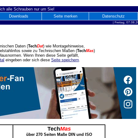
ich alle Schrauben nur um Sie!
Downloads
Seite merken
Datenschutz
|
Freitag, 07.08.
nischen Daten (
Tech
Dat
) wie Montagehinweise,
delstahlinfos sowie zu Technischen Maßen (
Tech
Mas
)
ausnormen. Wenn Ihnen diese Seite gefällt,
tal
eingeben oder sich diese
Seite speichern
.
Tech
Mas
über 270 Seiten Maße DIN und ISO