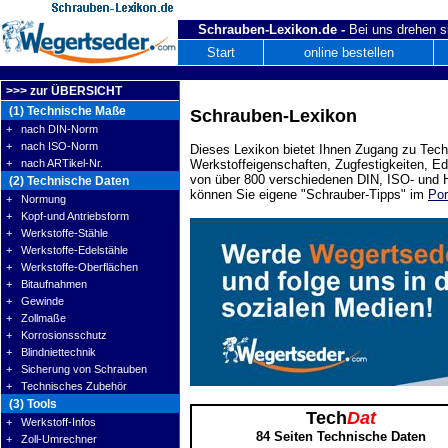
Schrauben-Lexikon.de -
Bei uns drehen s
Start
online bestellen
>>> zur ÜBERSICHT
(1) Technische Maße
Schrauben-Lexikon
+ nach DIN-Norm
+ nach ISO-Norm
Dieses Lexikon bietet Ihnen Zugang zu Tech
+ nach ARTikel-Nr.
Werkstoffeigenschaften, Zugfestigkeiten, E
von über 800 verschiedenen DIN, ISO- und H
(2) Technische Daten
können Sie eigene "Schrauber-Tipps" im
Por
+ Normung
+ Kopf-und Antriebsform
+ Werkstoffe-Stähle
+ Werkstoffe-Edelstähle
+ Werkstoffe-Oberflächen
+ Bitaufnahmen
+ Gewinde
+ Zollmaße
+ Korrosionsschutz
+ Blindniettechnik
+ Sicherung von Schrauben
+ Technisches Zubehör
(3) Tools
Tech
Dat
+ Werkstoff-Infos
84 Seiten Technische Daten
+ Zoll-Umrechner