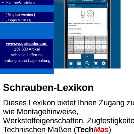
+ Normen-Umstellung
- [ Mitglied werden ]
- [ Tipps & Tricks]
www.wegertseder.com
139.803 Artikel
schnelle Lieferung
umfangreiche Lagerhaltung
Schrauben-Lexikon
Dieses Lexikon bietet Ihnen Zugang z
wie Montagehinweise,
Werkstoffeigenschaften, Zugfestigkeite
Technischen Maßen (
Tech
Mas
)