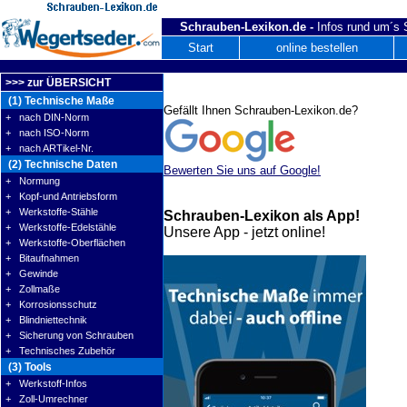
Schrauben-Lexikon.de -
Infos rund um´s
Start
online bestellen
>>> zur ÜBERSICHT
(1) Technische Maße
Gefällt Ihnen Schrauben-Lexikon.de?
+ nach DIN-Norm
+ nach ISO-Norm
+ nach ARTikel-Nr.
(2) Technische Daten
Bewerten Sie uns auf Google!
+ Normung
+ Kopf-und Antriebsform
+ Werkstoffe-Stähle
Schrauben-Lexikon als App!
+ Werkstoffe-Edelstähle
Unsere App - jetzt online!
+ Werkstoffe-Oberflächen
+ Bitaufnahmen
+ Gewinde
+ Zollmaße
+ Korrosionsschutz
+ Blindniettechnik
+ Sicherung von Schrauben
+ Technisches Zubehör
(3) Tools
+ Werkstoff-Infos
+ Zoll-Umrechner