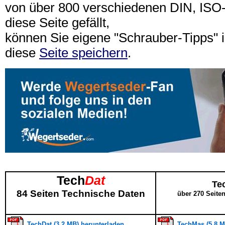
von über 800 verschiedenen DIN, IS
diese Seite gefällt,
können Sie eigene "Schrauber-Tipps"
diese
Seite speichern
.
Tech
Dat
Te
84 Seiten Technische Daten
über 270 Seite
TechDat (3,2 MB) herunterladen
TechMas (5,8 M