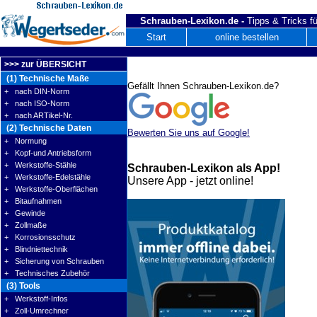
Schrauben-Lexikon.de -
Tipps & Tricks fü
Start
online bestellen
>>> zur ÜBERSICHT
(1) Technische Maße
Gefällt Ihnen Schrauben-Lexikon.de?
+ nach DIN-Norm
+ nach ISO-Norm
+ nach ARTikel-Nr.
(2) Technische Daten
Bewerten Sie uns auf Google!
+ Normung
+ Kopf-und Antriebsform
+ Werkstoffe-Stähle
Schrauben-Lexikon als App!
+ Werkstoffe-Edelstähle
Unsere App - jetzt online!
+ Werkstoffe-Oberflächen
+ Bitaufnahmen
+ Gewinde
+ Zollmaße
+ Korrosionsschutz
+ Blindniettechnik
+ Sicherung von Schrauben
+ Technisches Zubehör
(3) Tools
+ Werkstoff-Infos
+ Zoll-Umrechner