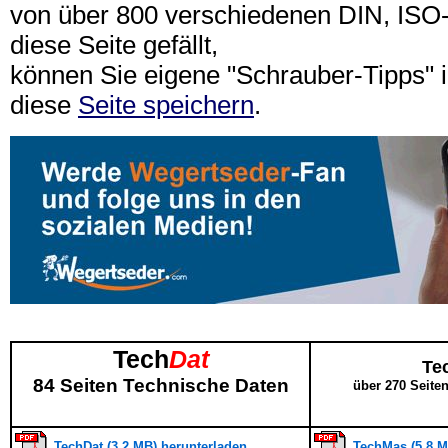
von über 800 verschiedenen DIN, IS
diese Seite gefällt,
können Sie eigene "Schrauber-Tipps"
diese
Seite speichern
.
Tech
Dat
Te
84 Seiten Technische Daten
über 270 Seite
TechDat (3,2 MB) herunterladen
TechMas (5,8 M