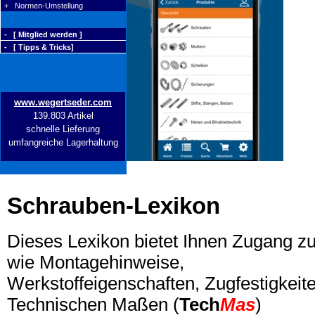
+ Normen-Umstellung
- [ Mitglied werden ]
- [ Tipps & Tricks]
www.wegertseder.com
139.803 Artikel
schnelle Lieferung
umfangreiche Lagerhaltung
Schrauben-Lexikon
Dieses Lexikon bietet Ihnen Zugang z
wie Montagehinweise,
Werkstoffeigenschaften, Zugfestigkeite
Technischen Maßen (
Tech
Mas
)