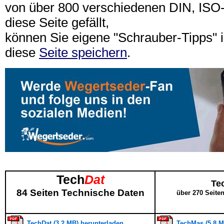
von über 800 verschiedenen DIN, IS
diese Seite gefällt,
können Sie eigene "Schrauber-Tipps"
diese
Seite speichern
.
Tech
Dat
Te
84 Seiten Technische Daten
über 270 Seite
TechDat (3,2 MB) herunterladen
TechMas (5,8 M