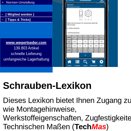
+ Normen-Umstellung
- [ Mitglied werden ]
- [ Tipps & Tricks]
www.wegertseder.com
139.803 Artikel
schnelle Lieferung
umfangreiche Lagerhaltung
Schrauben-Lexikon
Dieses Lexikon bietet Ihnen Zugang z
wie Montagehinweise,
Werkstoffeigenschaften, Zugfestigkeite
Technischen Maßen (
Tech
Mas
)