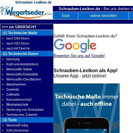
Schrauben-Lexikon.de -
Bei uns drehen s
Start
online bestellen
>>> zur ÜBERSICHT
(1) Technische Maße
Gefällt Ihnen Schrauben-Lexikon.de?
+ nach DIN-Norm
+ nach ISO-Norm
+ nach ARTikel-Nr.
(2) Technische Daten
Bewerten Sie uns auf Google!
+ Normung
+ Kopf-und Antriebsform
+ Werkstoffe-Stähle
Schrauben-Lexikon als App!
+ Werkstoffe-Edelstähle
Unsere App - jetzt online!
+ Werkstoffe-Oberflächen
+ Bitaufnahmen
+ Gewinde
+ Zollmaße
+ Korrosionsschutz
+ Blindniettechnik
+ Sicherung von Schrauben
+ Technisches Zubehör
(3) Tools
+ Werkstoff-Infos
+ Zoll-Umrechner