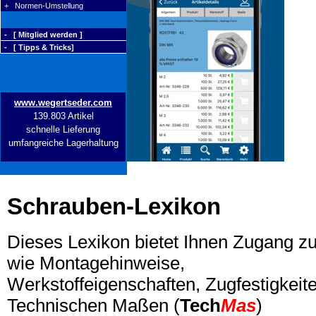
+ Normen-Umstellung
- [ Mitglied werden ]
- [ Tipps & Tricks]
www.wegertseder.com
139.803 Artikel
schnelle Lieferung
umfangreiche Lagerhaltung
Schrauben-Lexikon
Dieses Lexikon bietet Ihnen Zugang z
wie Montagehinweise,
Werkstoffeigenschaften, Zugfestigkeite
Technischen Maßen (
Tech
Mas
)