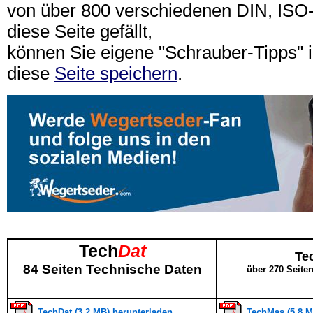
von über 800 verschiedenen DIN, IS
diese Seite gefällt,
können Sie eigene "Schrauber-Tipps"
diese
Seite speichern
.
Tech
Dat
Te
84 Seiten Technische Daten
über 270 Seite
TechDat (3,2 MB) herunterladen
TechMas (5,8 M