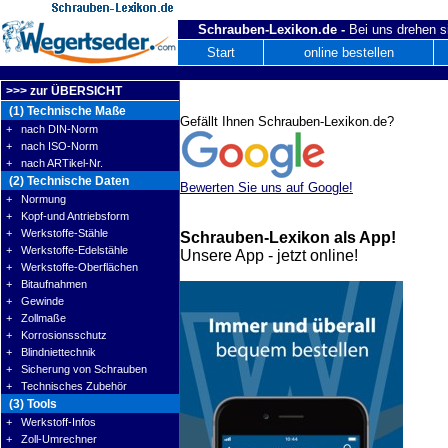
Schrauben-Lexikon.de -
Bei uns drehen s
Start
online bestellen
>>> zur ÜBERSICHT
(1) Technische Maße
Gefällt Ihnen Schrauben-Lexikon.de?
+ nach DIN-Norm
+ nach ISO-Norm
+ nach ARTikel-Nr.
(2) Technische Daten
Bewerten Sie uns auf Google!
+ Normung
+ Kopf-und Antriebsform
+ Werkstoffe-Stähle
Schrauben-Lexikon als App!
+ Werkstoffe-Edelstähle
Unsere App - jetzt online!
+ Werkstoffe-Oberflächen
+ Bitaufnahmen
+ Gewinde
+ Zollmaße
+ Korrosionsschutz
+ Blindniettechnik
+ Sicherung von Schrauben
+ Technisches Zubehör
(3) Tools
+ Werkstoff-Infos
+ Zoll-Umrechner