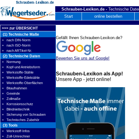
Schrauben-Lexikon.de -
Technische Daten
Start
online bestellen
>>> zur ÜBERSICHT
(1) Technische Maße
Gefällt Ihnen Schrauben-Lexikon.de?
+ nach DIN-Norm
+ nach ISO-Norm
+ nach ARTikel-Nr.
(2) Technische Daten
Bewerten Sie uns auf Google!
+ Normung
+ Kopf-und Antriebsform
+ Werkstoffe-Stähle
Schrauben-Lexikon als App!
+ Werkstoffe-Edelstähle
Unsere App - jetzt online!
+ Werkstoffe-Oberflächen
+ Bitaufnahmen
+ Gewinde
+ Zollmaße
+ Korrosionsschutz
+ Blindniettechnik
+ Sicherung von Schrauben
+ Technisches Zubehör
(3) Tools
+ Werkstoff-Infos
+ Zoll-Umrechner