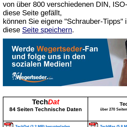
von über 800 verschiedenen DIN, IS
diese Seite gefällt,
können Sie eigene "Schrauber-Tipps"
diese
Seite speichern
.
Tech
Dat
Te
84 Seiten Technische Daten
über 270 Seite
TechDat (3,2 MB) herunterladen
TechMas (5,8 M