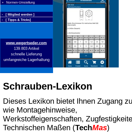
+ Normen-Umstellung
- [ Mitglied werden ]
- [ Tipps & Tricks]
www.wegertseder.com
139.803 Artikel
schnelle Lieferung
umfangreiche Lagerhaltung
Schrauben-Lexikon
Dieses Lexikon bietet Ihnen Zugang z
wie Montagehinweise,
Werkstoffeigenschaften, Zugfestigkeite
Technischen Maßen (
Tech
Mas
)