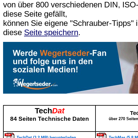
von über 800 verschiedenen DIN, IS
diese Seite gefällt,
können Sie eigene "Schrauber-Tipps"
diese
Seite speichern
.
Tech
Dat
Te
84 Seiten Technische Daten
über 270 Seite
TechDat (3,2 MB) herunterladen
TechMas (5,8 M