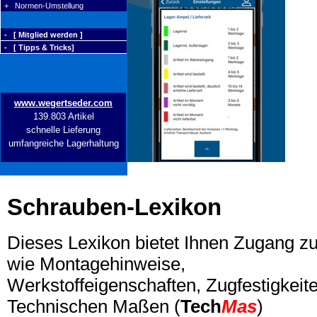
+ Normen-Umstellung
- [ Mitglied werden ]
- [ Tipps & Tricks]
www.wegertseder.com
139.803 Artikel
schnelle Lieferung
umfangreiche Lagerhaltung
Schrauben-Lexikon
Dieses Lexikon bietet Ihnen Zugang z
wie Montagehinweise,
Werkstoffeigenschaften, Zugfestigkeite
Technischen Maßen (
Tech
Mas
)