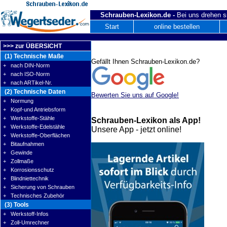
Schrauben-Lexikon.de -
Bei uns drehen s
Start
online bestellen
>>> zur ÜBERSICHT
(1) Technische Maße
Gefällt Ihnen Schrauben-Lexikon.de?
+ nach DIN-Norm
+ nach ISO-Norm
+ nach ARTikel-Nr.
(2) Technische Daten
Bewerten Sie uns auf Google!
+ Normung
+ Kopf-und Antriebsform
+ Werkstoffe-Stähle
Schrauben-Lexikon als App!
+ Werkstoffe-Edelstähle
Unsere App - jetzt online!
+ Werkstoffe-Oberflächen
+ Bitaufnahmen
+ Gewinde
+ Zollmaße
+ Korrosionsschutz
+ Blindniettechnik
+ Sicherung von Schrauben
+ Technisches Zubehör
(3) Tools
+ Werkstoff-Infos
+ Zoll-Umrechner