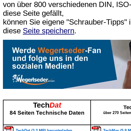
von über 800 verschiedenen DIN, IS
diese Seite gefällt,
können Sie eigene "Schrauber-Tipps"
diese
Seite speichern
.
Tech
Dat
Te
84 Seiten Technische Daten
über 270 Seite
TechDat (3,2 MB) herunterladen
TechMas (5,8 M