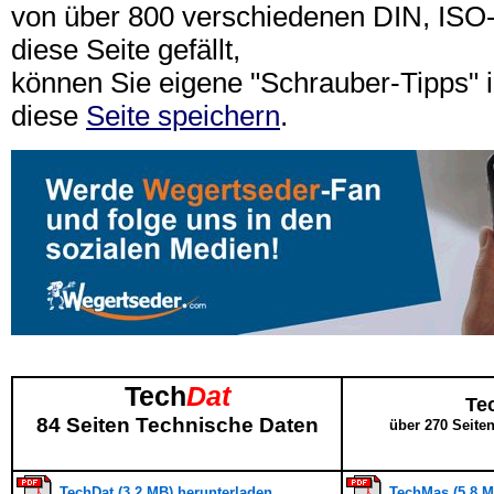
von über 800 verschiedenen DIN, IS
diese Seite gefällt,
können Sie eigene "Schrauber-Tipps"
diese
Seite speichern
.
Tech
Dat
Te
84 Seiten Technische Daten
über 270 Seite
TechDat (3,2 MB) herunterladen
TechMas (5,8 M