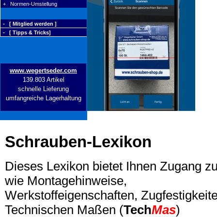
+ Normen-Umstellung
- [ Mitglied werden ]
- [ Tipps & Tricks]
www.wegertseder.com
139.803 Artikel
schnelle Lieferung
umfangreiche Lagerhaltung
Schrauben-Lexikon
Dieses Lexikon bietet Ihnen Zugang z
wie Montagehinweise,
Werkstoffeigenschaften, Zugfestigkeite
Technischen Maßen (
Tech
Mas
)