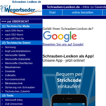
Schrauben-Lexikon.de -
Infos zu Gewinde
Start
online bestellen
>>> zur ÜBERSICHT
(1) Technische Maße
Gefällt Ihnen Schrauben-Lexikon.de?
+ nach DIN-Norm
+ nach ISO-Norm
+ nach ARTikel-Nr.
(2) Technische Daten
Bewerten Sie uns auf Google!
+ Normung
+ Kopf-und Antriebsform
+ Werkstoffe-Stähle
Schrauben-Lexikon als App!
+ Werkstoffe-Edelstähle
Unsere App - jetzt online!
+ Werkstoffe-Oberflächen
+ Bitaufnahmen
+ Gewinde
+ Zollmaße
+ Korrosionsschutz
+ Blindniettechnik
+ Sicherung von Schrauben
+ Technisches Zubehör
(3) Tools
+ Werkstoff-Infos
+ Zoll-Umrechner