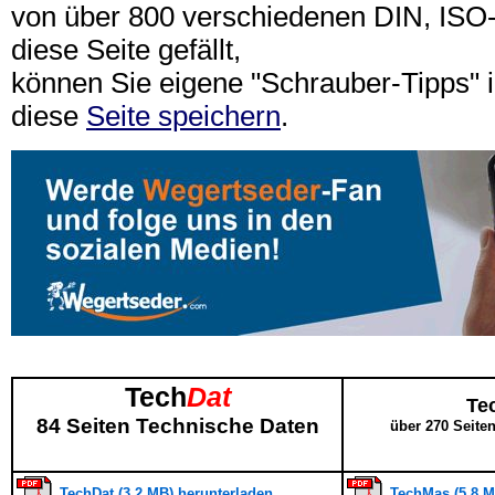
von über 800 verschiedenen DIN, IS
diese Seite gefällt,
können Sie eigene "Schrauber-Tipps"
diese
Seite speichern
.
Tech
Dat
Te
84 Seiten Technische Daten
über 270 Seite
TechDat (3,2 MB) herunterladen
TechMas (5,8 M