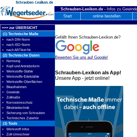
Schrauben-Lexikon.de -
Infos zu Gewinde
Start
online bestellen
>>> zur ÜBERSICHT
(1) Technische Maße
Gefällt Ihnen Schrauben-Lexikon.de?
+ nach DIN-Norm
+ nach ISO-Norm
+ nach ARTikel-Nr.
(2) Technische Daten
Bewerten Sie uns auf Google!
+ Normung
+ Kopf-und Antriebsform
+ Werkstoffe-Stähle
Schrauben-Lexikon als App!
+ Werkstoffe-Edelstähle
Unsere App - jetzt online!
+ Werkstoffe-Oberflächen
+ Bitaufnahmen
+ Gewinde
+ Zollmaße
+ Korrosionsschutz
+ Blindniettechnik
+ Sicherung von Schrauben
+ Technisches Zubehör
(3) Tools
+ Werkstoff-Infos
+ Zoll-Umrechner