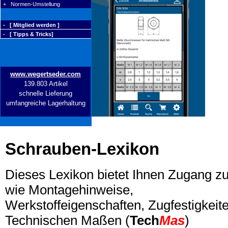
+ Normen-Umstellung
- [ Mitglied werden ]
- [ Tipps & Tricks]
www.wegertseder.com
139.803 Artikel
schnelle Lieferung
umfangreiche Lagerhaltung
Schrauben-Lexikon
Dieses Lexikon bietet Ihnen Zugang z
wie Montagehinweise,
Werkstoffeigenschaften, Zugfestigkeite
Technischen Maßen (
Tech
Mas
)