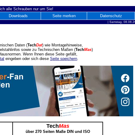
ich alle Schrauben nur um Sie!
Downloads
Seite merken
Datenschutz
|
Samstag, 08.08.2
nischen Daten (
Tech
Dat
) wie Montagehinweise,
delstahlinfos sowie zu Technischen Maßen (
Tech
Mas
)
ausnormen. Wenn Ihnen diese Seite gefällt,
tal
eingeben oder sich diese
Seite speichern
.
Tech
Mas
über 270 Seiten Maße DIN und ISO