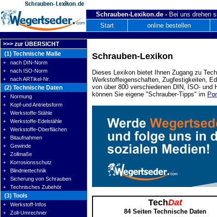
Schrauben-Lexikon.de -
Bei uns drehen s
Start
online bestellen
>>> zur ÜBERSICHT
(1) Technische Maße
Schrauben-Lexikon
+ nach DIN-Norm
+ nach ISO-Norm
Dieses Lexikon bietet Ihnen Zugang zu Tech
+ nach ARTikel-Nr.
Werkstoffeigenschaften, Zugfestigkeiten, E
von über 800 verschiedenen DIN, ISO- und H
(2) Technische Daten
können Sie eigene "Schrauber-Tipps" im
Por
+ Normung
+ Kopf-und Antriebsform
+ Werkstoffe-Stähle
+ Werkstoffe-Edelstähle
+ Werkstoffe-Oberflächen
+ Bitaufnahmen
+ Gewinde
+ Zollmaße
+ Korrosionsschutz
+ Blindniettechnik
+ Sicherung von Schrauben
+ Technisches Zubehör
(3) Tools
Tech
Dat
+ Werkstoff-Infos
84 Seiten Technische Daten
+ Zoll-Umrechner