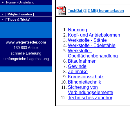
+ Normen-Umstellung
TechDat (3,2 MB) herunterladen
- [ Mitglied werden ]
- [ Tipps & Tricks]
Normung
Kopf- und Antriebsformen
Werkstoffe - Stähle
www.wegertseder.com
Werkstoffe - Edelstähle
139.803 Artikel
Werkstoffe -
schnelle Lieferung
Oberflächenbehandlung
umfangreiche Lagerhaltung
Bitaufnahmen
Gewinde
Zollmaße
Korrosionsschutz
Blindniettechnik
Sicherung von
Verbindungselemente
Technisches Zubehör