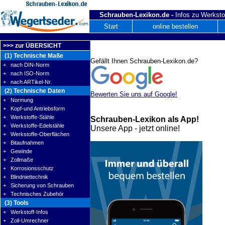
Schrauben-Lexikon.de -
Infos zu Werksto
Start
online bestellen
>>> zur ÜBERSICHT
(1) Technische Maße
Gefällt Ihnen Schrauben-Lexikon.de?
+ nach DIN-Norm
+ nach ISO-Norm
+ nach ARTikel-Nr.
(2) Technische Daten
Bewerten Sie uns auf Google!
+ Normung
+ Kopf-und Antriebsform
+ Werkstoffe-Stähle
Schrauben-Lexikon als App!
+ Werkstoffe-Edelstähle
Unsere App - jetzt online!
+ Werkstoffe-Oberflächen
+ Bitaufnahmen
+ Gewinde
+ Zollmaße
+ Korrosionsschutz
+ Blindniettechnik
+ Sicherung von Schrauben
+ Technisches Zubehör
(3) Tools
+ Werkstoff-Infos
+ Zoll-Umrechner