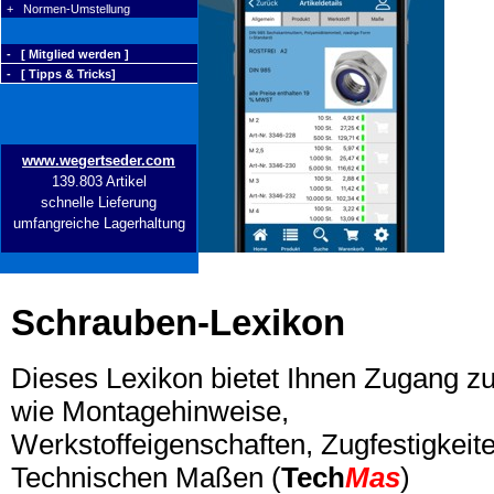
+ Normen-Umstellung
- [ Mitglied werden ]
- [ Tipps & Tricks]
www.wegertseder.com
139.803 Artikel
schnelle Lieferung
umfangreiche Lagerhaltung
Schrauben-Lexikon
Dieses Lexikon bietet Ihnen Zugang z
wie Montagehinweise,
Werkstoffeigenschaften, Zugfestigkeite
Technischen Maßen (
Tech
Mas
)