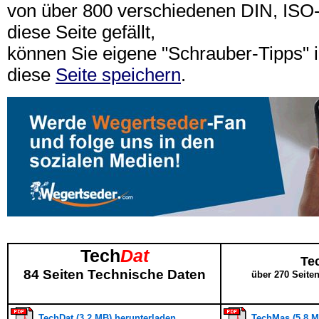
von über 800 verschiedenen DIN, IS
diese Seite gefällt,
können Sie eigene "Schrauber-Tipps"
diese
Seite speichern
.
Tech
Dat
Te
84 Seiten Technische Daten
über 270 Seite
TechDat (3,2 MB) herunterladen
TechMas (5,8 M