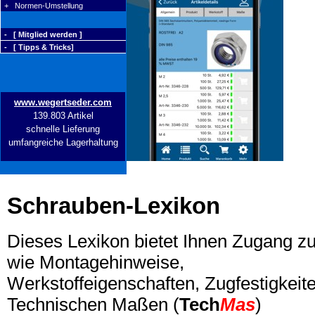
+ Normen-Umstellung
- [ Mitglied werden ]
- [ Tipps & Tricks]
www.wegertseder.com
139.803 Artikel
schnelle Lieferung
umfangreiche Lagerhaltung
Schrauben-Lexikon
Dieses Lexikon bietet Ihnen Zugang z
wie Montagehinweise,
Werkstoffeigenschaften, Zugfestigkeite
Technischen Maßen (
Tech
Mas
)