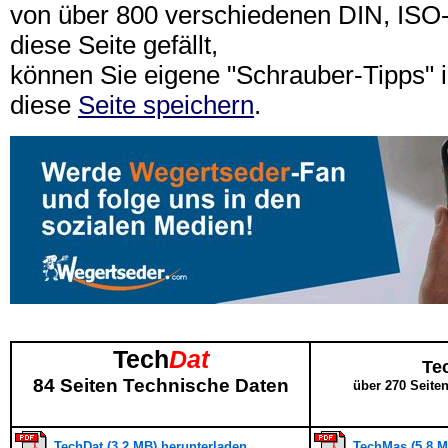
von über 800 verschiedenen DIN, IS
diese Seite gefällt,
können Sie eigene "Schrauber-Tipps"
diese
Seite speichern
.
Tech
Dat
Te
84 Seiten Technische Daten
über 270 Seite
TechDat (3,2 MB) herunterladen
TechMas (5,8 M