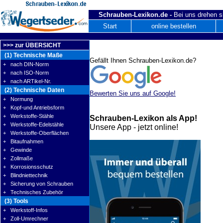
Schrauben-Lexikon.de -
Bei uns drehen s
Start
online bestellen
>>> zur ÜBERSICHT
(1) Technische Maße
Gefällt Ihnen Schrauben-Lexikon.de?
+ nach DIN-Norm
+ nach ISO-Norm
+ nach ARTikel-Nr.
(2) Technische Daten
Bewerten Sie uns auf Google!
+ Normung
+ Kopf-und Antriebsform
+ Werkstoffe-Stähle
Schrauben-Lexikon als App!
+ Werkstoffe-Edelstähle
Unsere App - jetzt online!
+ Werkstoffe-Oberflächen
+ Bitaufnahmen
+ Gewinde
+ Zollmaße
+ Korrosionsschutz
+ Blindniettechnik
+ Sicherung von Schrauben
+ Technisches Zubehör
(3) Tools
+ Werkstoff-Infos
+ Zoll-Umrechner