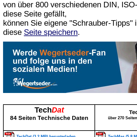
von über 800 verschiedenen DIN, IS
diese Seite gefällt,
können Sie eigene "Schrauber-Tipps"
diese
Seite speichern
.
Tech
Dat
Te
84 Seiten Technische Daten
über 270 Seite
TechDat (3,2 MB) herunterladen
TechMas (5,8 M