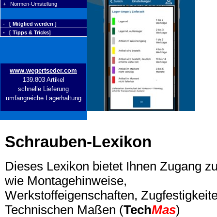
+ Normen-Umstellung
- [ Mitglied werden ]
- [ Tipps & Tricks]
www.wegertseder.com
139.803 Artikel
schnelle Lieferung
umfangreiche Lagerhaltung
Schrauben-Lexikon
Dieses Lexikon bietet Ihnen Zugang z
wie Montagehinweise,
Werkstoffeigenschaften, Zugfestigkeite
Technischen Maßen (
Tech
Mas
)