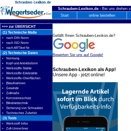
Schrauben-Lexikon.de -
Bei uns drehen s
Start
online bestellen
>>> zur ÜBERSICHT
(1) Technische Maße
Gefällt Ihnen Schrauben-Lexikon.de?
+ nach DIN-Norm
+ nach ISO-Norm
+ nach ARTikel-Nr.
(2) Technische Daten
Bewerten Sie uns auf Google!
+ Normung
+ Kopf-und Antriebsform
+ Werkstoffe-Stähle
Schrauben-Lexikon als App!
+ Werkstoffe-Edelstähle
Unsere App - jetzt online!
+ Werkstoffe-Oberflächen
+ Bitaufnahmen
+ Gewinde
+ Zollmaße
+ Korrosionsschutz
+ Blindniettechnik
+ Sicherung von Schrauben
+ Technisches Zubehör
(3) Tools
+ Werkstoff-Infos
+ Zoll-Umrechner