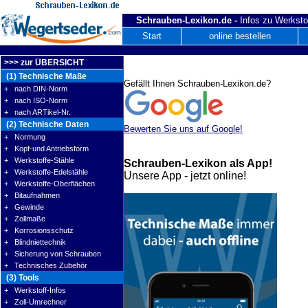
Schrauben-Lexikon.de -
Infos zu Werksto
Start
online bestellen
>>> zur ÜBERSICHT
(1) Technische Maße
Gefällt Ihnen Schrauben-Lexikon.de?
+ nach DIN-Norm
+ nach ISO-Norm
+ nach ARTikel-Nr.
(2) Technische Daten
Bewerten Sie uns auf Google!
+ Normung
+ Kopf-und Antriebsform
+ Werkstoffe-Stähle
Schrauben-Lexikon als App!
+ Werkstoffe-Edelstähle
Unsere App - jetzt online!
+ Werkstoffe-Oberflächen
+ Bitaufnahmen
+ Gewinde
+ Zollmaße
+ Korrosionsschutz
+ Blindniettechnik
+ Sicherung von Schrauben
+ Technisches Zubehör
(3) Tools
+ Werkstoff-Infos
+ Zoll-Umrechner