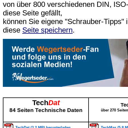
von über 800 verschiedenen DIN, IS
diese Seite gefällt,
können Sie eigene "Schrauber-Tipps"
diese
Seite speichern
.
Tech
Dat
Te
84 Seiten Technische Daten
über 270 Seite
TechDat (3,2 MB) herunterladen
TechMas (5,8 M