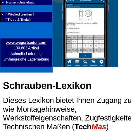
+ Normen-Umstellung
- [ Mitglied werden ]
- [ Tipps & Tricks]
www.wegertseder.com
139.803 Artikel
schnelle Lieferung
umfangreiche Lagerhaltung
Schrauben-Lexikon
Dieses Lexikon bietet Ihnen Zugang z
wie Montagehinweise,
Werkstoffeigenschaften, Zugfestigkeite
Technischen Maßen (
Tech
Mas
)