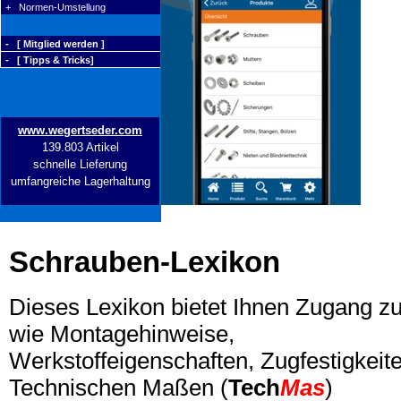
+ Normen-Umstellung
- [ Mitglied werden ]
- [ Tipps & Tricks]
www.wegertseder.com
139.803 Artikel
schnelle Lieferung
umfangreiche Lagerhaltung
Schrauben-Lexikon
Dieses Lexikon bietet Ihnen Zugang z
wie Montagehinweise,
Werkstoffeigenschaften, Zugfestigkeite
Technischen Maßen (
Tech
Mas
)