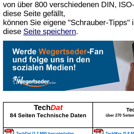
von über 800 verschiedenen DIN, IS
diese Seite gefällt,
können Sie eigene "Schrauber-Tipps"
diese
Seite speichern
.
Tech
Dat
Te
84 Seiten Technische Daten
über 270 Seite
TechDat (3,2 MB) herunterladen
TechMas (5,8 M