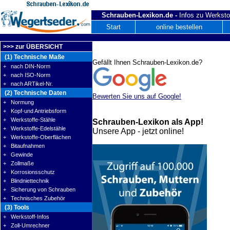
Schrauben-Lexikon.de -
Infos zu Werksto
Start
online bestellen
>>> zur ÜBERSICHT
(1) Technische Maße
Gefällt Ihnen Schrauben-Lexikon.de?
+ nach DIN-Norm
+ nach ISO-Norm
+ nach ARTikel-Nr.
(2) Technische Daten
Bewerten Sie uns auf Google!
+ Normung
+ Kopf-und Antriebsform
+ Werkstoffe-Stähle
Schrauben-Lexikon als App!
+ Werkstoffe-Edelstähle
Unsere App - jetzt online!
+ Werkstoffe-Oberflächen
+ Bitaufnahmen
+ Gewinde
+ Zollmaße
+ Korrosionsschutz
+ Blindniettechnik
+ Sicherung von Schrauben
+ Technisches Zubehör
(3) Tools
+ Werkstoff-Infos
+ Zoll-Umrechner