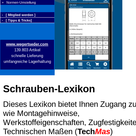
+ Normen-Umstellung
- [ Mitglied werden ]
- [ Tipps & Tricks]
www.wegertseder.com
139.803 Artikel
schnelle Lieferung
umfangreiche Lagerhaltung
Schrauben-Lexikon
Dieses Lexikon bietet Ihnen Zugang z
wie Montagehinweise,
Werkstoffeigenschaften, Zugfestigkeite
Technischen Maßen (
Tech
Mas
)