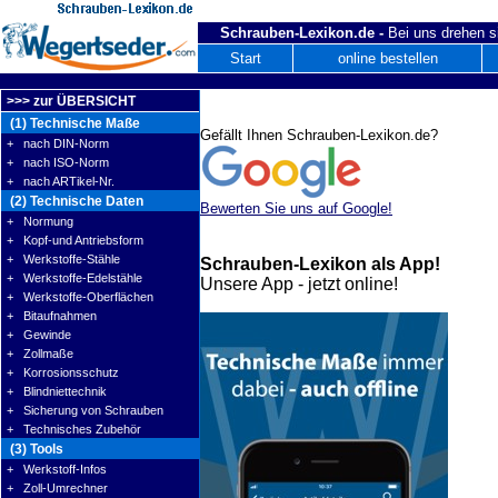
Schrauben-Lexikon.de -
Bei uns drehen s
Start
online bestellen
>>> zur ÜBERSICHT
(1) Technische Maße
Gefällt Ihnen Schrauben-Lexikon.de?
+ nach DIN-Norm
+ nach ISO-Norm
+ nach ARTikel-Nr.
(2) Technische Daten
Bewerten Sie uns auf Google!
+ Normung
+ Kopf-und Antriebsform
+ Werkstoffe-Stähle
Schrauben-Lexikon als App!
+ Werkstoffe-Edelstähle
Unsere App - jetzt online!
+ Werkstoffe-Oberflächen
+ Bitaufnahmen
+ Gewinde
+ Zollmaße
+ Korrosionsschutz
+ Blindniettechnik
+ Sicherung von Schrauben
+ Technisches Zubehör
(3) Tools
+ Werkstoff-Infos
+ Zoll-Umrechner