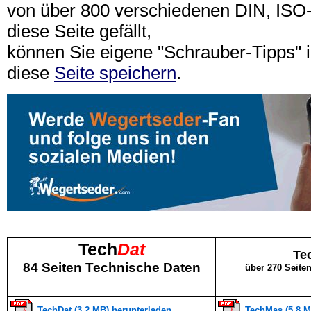
von über 800 verschiedenen DIN, IS
diese Seite gefällt,
können Sie eigene "Schrauber-Tipps"
diese
Seite speichern
.
Tech
Dat
Te
84 Seiten Technische Daten
über 270 Seite
TechDat (3,2 MB) herunterladen
TechMas (5,8 M