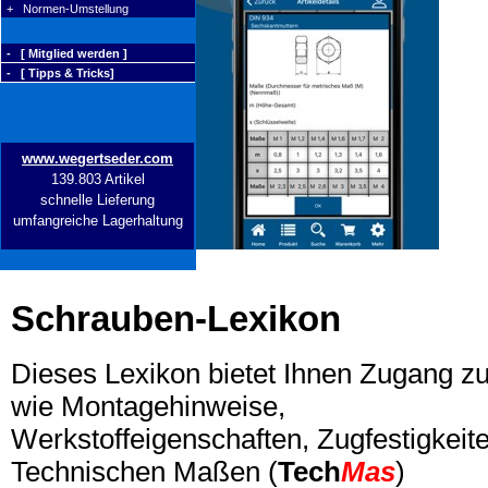
+ Normen-Umstellung
- [ Mitglied werden ]
- [ Tipps & Tricks]
www.wegertseder.com
139.803 Artikel
schnelle Lieferung
umfangreiche Lagerhaltung
Schrauben-Lexikon
Dieses Lexikon bietet Ihnen Zugang z
wie Montagehinweise,
Werkstoffeigenschaften, Zugfestigkeite
Technischen Maßen (
Tech
Mas
)