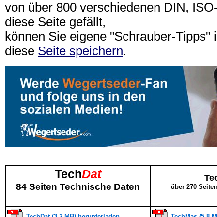
von über 800 verschiedenen DIN, IS
diese Seite gefällt,
können Sie eigene "Schrauber-Tipps"
diese
Seite speichern
.
Tech
Dat
Te
84 Seiten Technische Daten
über 270 Seite
TechDat (3,2 MB) herunterladen
TechMas (5,8 M