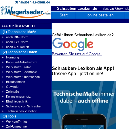
Schrauben-Lexikon.de -
Infos zu Gewinde
Start
online bestellen
>>> zur ÜBERSICHT
(1) Technische Maße
Gefällt Ihnen Schrauben-Lexikon.de?
+ nach DIN-Norm
+ nach ISO-Norm
+ nach ARTikel-Nr.
(2) Technische Daten
Bewerten Sie uns auf Google!
+ Normung
+ Kopf-und Antriebsform
+ Werkstoffe-Stähle
Schrauben-Lexikon als App!
+ Werkstoffe-Edelstähle
Unsere App - jetzt online!
+ Werkstoffe-Oberflächen
+ Bitaufnahmen
+ Gewinde
+ Zollmaße
+ Korrosionsschutz
+ Blindniettechnik
+ Sicherung von Schrauben
+ Technisches Zubehör
(3) Tools
+ Werkstoff-Infos
+ Zoll-Umrechner