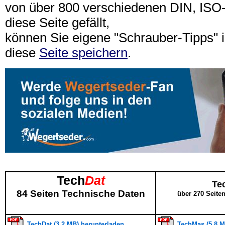
von über 800 verschiedenen DIN, IS
diese Seite gefällt,
können Sie eigene "Schrauber-Tipps"
diese
Seite speichern
.
Tech
Dat
Te
84 Seiten Technische Daten
über 270 Seite
TechDat (3,2 MB) herunterladen
TechMas (5,8 M