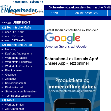
Schrauben-Lexikon.de -
Technische Maßa
Start
online bestellen
>>> zur ÜBERSICHT
(1) Technische Maße
Gefällt Ihnen Schrauben-Lexikon.de?
+ nach DIN-Norm
+ nach ISO-Norm
+ nach ARTikel-Nr.
(2) Technische Daten
Bewerten Sie uns auf Google!
+ Normung
+ Kopf-und Antriebsform
+ Werkstoffe-Stähle
Schrauben-Lexikon als App!
+ Werkstoffe-Edelstähle
Unsere App - jetzt online!
+ Werkstoffe-Oberflächen
+ Bitaufnahmen
+ Gewinde
+ Zollmaße
+ Korrosionsschutz
+ Blindniettechnik
+ Sicherung von Schrauben
+ Technisches Zubehör
(3) Tools
+ Werkstoff-Infos
+ Zoll-Umrechner