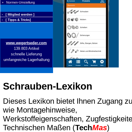
+ Normen-Umstellung
- [ Mitglied werden ]
- [ Tipps & Tricks]
www.wegertseder.com
139.803 Artikel
schnelle Lieferung
umfangreiche Lagerhaltung
Schrauben-Lexikon
Dieses Lexikon bietet Ihnen Zugang z
wie Montagehinweise,
Werkstoffeigenschaften, Zugfestigkeite
Technischen Maßen (
Tech
Mas
)