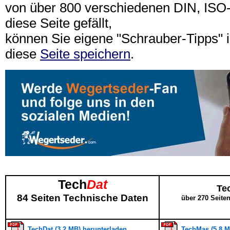
von über 800 verschiedenen DIN, IS
diese Seite gefällt,
können Sie eigene "Schrauber-Tipps"
diese
Seite speichern
.
Tech
Dat
Te
84 Seiten Technische Daten
über 270 Seite
TechDat (3,2 MB) herunterladen
TechMas (5,8 M