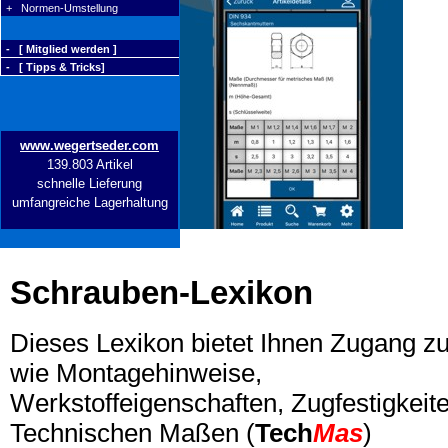
+ Normen-Umstellung
- [ Mitglied werden ]
- [ Tipps & Tricks]
www.wegertseder.com
139.803 Artikel
schnelle Lieferung
umfangreiche Lagerhaltung
Schrauben-Lexikon
Dieses Lexikon bietet Ihnen Zugang z
wie Montagehinweise,
Werkstoffeigenschaften, Zugfestigkeite
Technischen Maßen (
Tech
Mas
)