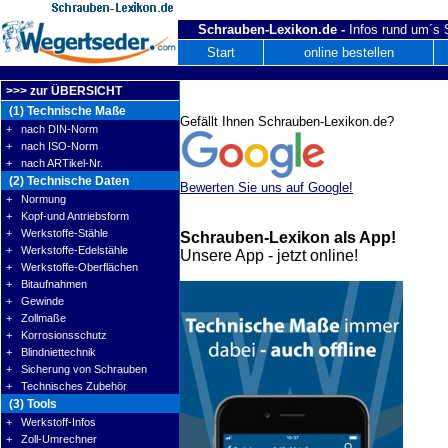
Schrauben-Lexikon.de -
Infos rund um´s
Start
online bestellen
>>> zur ÜBERSICHT
(1) Technische Maße
Gefällt Ihnen Schrauben-Lexikon.de?
+ nach DIN-Norm
+ nach ISO-Norm
+ nach ARTikel-Nr.
(2) Technische Daten
Bewerten Sie uns auf Google!
+ Normung
+ Kopf-und Antriebsform
+ Werkstoffe-Stähle
Schrauben-Lexikon als App!
+ Werkstoffe-Edelstähle
Unsere App - jetzt online!
+ Werkstoffe-Oberflächen
+ Bitaufnahmen
+ Gewinde
+ Zollmaße
+ Korrosionsschutz
+ Blindniettechnik
+ Sicherung von Schrauben
+ Technisches Zubehör
(3) Tools
+ Werkstoff-Infos
+ Zoll-Umrechner