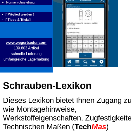
+ Normen-Umstellung
- [ Mitglied werden ]
- [ Tipps & Tricks]
www.wegertseder.com
139.803 Artikel
schnelle Lieferung
umfangreiche Lagerhaltung
Schrauben-Lexikon
Dieses Lexikon bietet Ihnen Zugang z
wie Montagehinweise,
Werkstoffeigenschaften, Zugfestigkeite
Technischen Maßen (
Tech
Mas
)