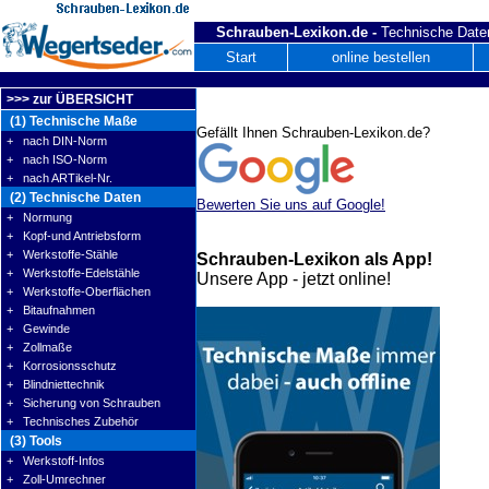
Schrauben-Lexikon.de -
Technische Daten
Start
online bestellen
>>> zur ÜBERSICHT
(1) Technische Maße
Gefällt Ihnen Schrauben-Lexikon.de?
+ nach DIN-Norm
+ nach ISO-Norm
+ nach ARTikel-Nr.
(2) Technische Daten
Bewerten Sie uns auf Google!
+ Normung
+ Kopf-und Antriebsform
+ Werkstoffe-Stähle
Schrauben-Lexikon als App!
+ Werkstoffe-Edelstähle
Unsere App - jetzt online!
+ Werkstoffe-Oberflächen
+ Bitaufnahmen
+ Gewinde
+ Zollmaße
+ Korrosionsschutz
+ Blindniettechnik
+ Sicherung von Schrauben
+ Technisches Zubehör
(3) Tools
+ Werkstoff-Infos
+ Zoll-Umrechner