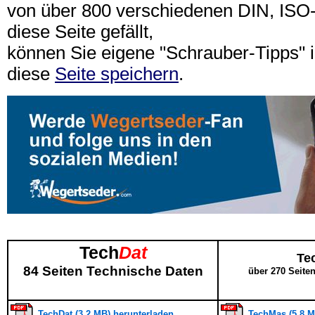
von über 800 verschiedenen DIN, IS
diese Seite gefällt,
können Sie eigene "Schrauber-Tipps"
diese
Seite speichern
.
Tech
Dat
Te
84 Seiten Technische Daten
über 270 Seite
TechDat (3,2 MB) herunterladen
TechMas (5,8 M