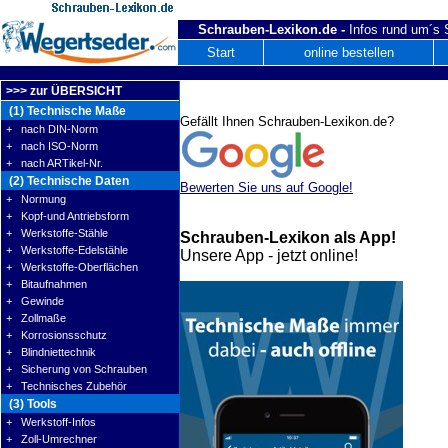
Schrauben-Lexikon.de -
Infos rund um´s
Start
online bestellen
>>> zur ÜBERSICHT
(1) Technische Maße
Gefällt Ihnen Schrauben-Lexikon.de?
+ nach DIN-Norm
+ nach ISO-Norm
+ nach ARTikel-Nr.
(2) Technische Daten
Bewerten Sie uns auf Google!
+ Normung
+ Kopf-und Antriebsform
+ Werkstoffe-Stähle
Schrauben-Lexikon als App!
+ Werkstoffe-Edelstähle
Unsere App - jetzt online!
+ Werkstoffe-Oberflächen
+ Bitaufnahmen
+ Gewinde
+ Zollmaße
+ Korrosionsschutz
+ Blindniettechnik
+ Sicherung von Schrauben
+ Technisches Zubehör
(3) Tools
+ Werkstoff-Infos
+ Zoll-Umrechner