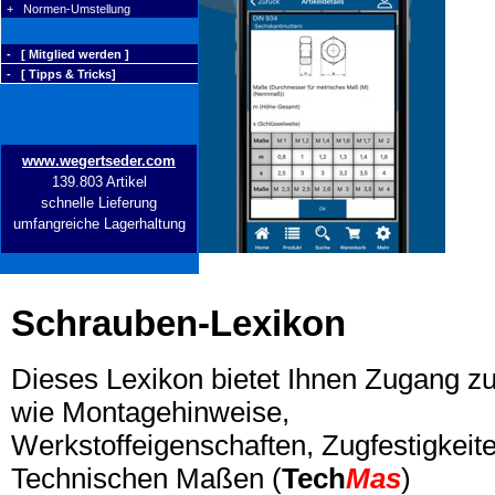
+ Normen-Umstellung
- [ Mitglied werden ]
- [ Tipps & Tricks]
www.wegertseder.com
139.803 Artikel
schnelle Lieferung
umfangreiche Lagerhaltung
Schrauben-Lexikon
Dieses Lexikon bietet Ihnen Zugang z
wie Montagehinweise,
Werkstoffeigenschaften, Zugfestigkeite
Technischen Maßen (
Tech
Mas
)