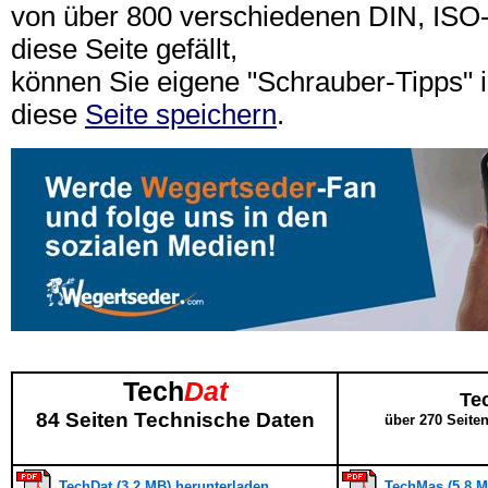
von über 800 verschiedenen DIN, IS
diese Seite gefällt,
können Sie eigene "Schrauber-Tipps"
diese
Seite speichern
.
Tech
Dat
Te
84 Seiten Technische Daten
über 270 Seite
TechDat (3,2 MB) herunterladen
TechMas (5,8 M