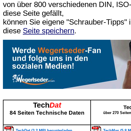
von über 800 verschiedenen DIN, IS
diese Seite gefällt,
können Sie eigene "Schrauber-Tipps"
diese
Seite speichern
.
Tech
Dat
Te
84 Seiten Technische Daten
über 270 Seite
TechDat (3,2 MB) herunterladen
TechMas (5,8 M