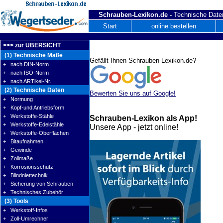
Schrauben-Lexikon.de -
Technische Daten
Start
online bestellen
>>> zur ÜBERSICHT
(1) Technische Maße
Gefällt Ihnen Schrauben-Lexikon.de?
+ nach DIN-Norm
+ nach ISO-Norm
+ nach ARTikel-Nr.
(2) Technische Daten
Bewerten Sie uns auf Google!
+ Normung
+ Kopf-und Antriebsform
+ Werkstoffe-Stähle
Schrauben-Lexikon als App!
+ Werkstoffe-Edelstähle
Unsere App - jetzt online!
+ Werkstoffe-Oberflächen
+ Bitaufnahmen
+ Gewinde
+ Zollmaße
+ Korrosionsschutz
+ Blindniettechnik
+ Sicherung von Schrauben
+ Technisches Zubehör
(3) Tools
+ Werkstoff-Infos
+ Zoll-Umrechner