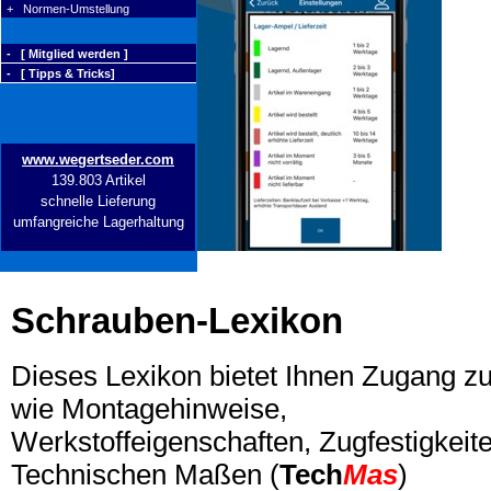
+ Normen-Umstellung
- [ Mitglied werden ]
- [ Tipps & Tricks]
www.wegertseder.com
139.803 Artikel
schnelle Lieferung
umfangreiche Lagerhaltung
Schrauben-Lexikon
Dieses Lexikon bietet Ihnen Zugang z
wie Montagehinweise,
Werkstoffeigenschaften, Zugfestigkeite
Technischen Maßen (
Tech
Mas
)