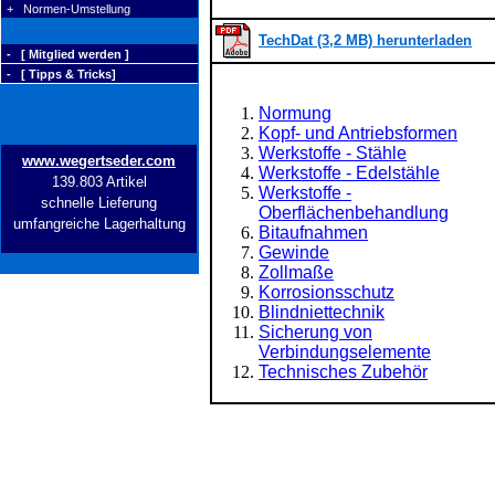
+ Normen-Umstellung
TechDat (3,2 MB) herunterladen
- [ Mitglied werden ]
- [ Tipps & Tricks]
Normung
Kopf- und Antriebsformen
Werkstoffe - Stähle
www.wegertseder.com
Werkstoffe - Edelstähle
139.803 Artikel
Werkstoffe -
schnelle Lieferung
Oberflächenbehandlung
umfangreiche Lagerhaltung
Bitaufnahmen
Gewinde
Zollmaße
Korrosionsschutz
Blindniettechnik
Sicherung von
Verbindungselemente
Technisches Zubehör