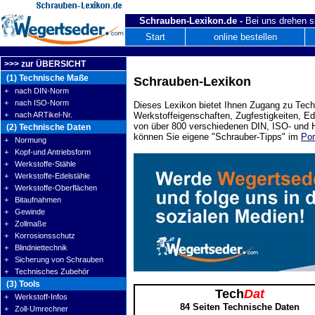
Schrauben-Lexikon.de -
Bei uns drehen s
Start
online bestellen
>>> zur ÜBERSICHT
(1) Technische Maße
Schrauben-Lexikon
+ nach DIN-Norm
+ nach ISO-Norm
Dieses Lexikon bietet Ihnen Zugang zu Tech
+ nach ARTikel-Nr.
Werkstoffeigenschaften, Zugfestigkeiten, E
von über 800 verschiedenen DIN, ISO- und H
(2) Technische Daten
können Sie eigene "Schrauber-Tipps" im
Por
+ Normung
+ Kopf-und Antriebsform
+ Werkstoffe-Stähle
+ Werkstoffe-Edelstähle
+ Werkstoffe-Oberflächen
+ Bitaufnahmen
+ Gewinde
+ Zollmaße
+ Korrosionsschutz
+ Blindniettechnik
+ Sicherung von Schrauben
+ Technisches Zubehör
(3) Tools
Tech
Dat
+ Werkstoff-Infos
84 Seiten Technische Daten
+ Zoll-Umrechner