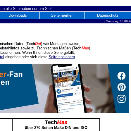
ich alle Schrauben nur um Sie!
Downloads
Seite merken
Datenschutz
|
Samstag, 08.08.2
nischen Daten (
Tech
Dat
) wie Montagehinweise,
delstahlinfos sowie zu Technischen Maßen (
Tech
Mas
)
ausnormen. Wenn Ihnen diese Seite gefällt,
tal
eingeben oder sich diese
Seite speichern
.
Tech
Mas
über 270 Seiten Maße DIN und ISO