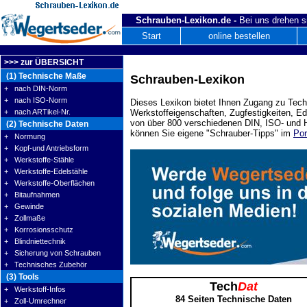
Schrauben-Lexikon.de -
Bei uns drehen s
Start
online bestellen
>>> zur ÜBERSICHT
(1) Technische Maße
Schrauben-Lexikon
+ nach DIN-Norm
+ nach ISO-Norm
Dieses Lexikon bietet Ihnen Zugang zu Tech
+ nach ARTikel-Nr.
Werkstoffeigenschaften, Zugfestigkeiten, E
von über 800 verschiedenen DIN, ISO- und H
(2) Technische Daten
können Sie eigene "Schrauber-Tipps" im
Por
+ Normung
+ Kopf-und Antriebsform
+ Werkstoffe-Stähle
+ Werkstoffe-Edelstähle
+ Werkstoffe-Oberflächen
+ Bitaufnahmen
+ Gewinde
+ Zollmaße
+ Korrosionsschutz
+ Blindniettechnik
+ Sicherung von Schrauben
+ Technisches Zubehör
(3) Tools
Tech
Dat
+ Werkstoff-Infos
84 Seiten Technische Daten
+ Zoll-Umrechner