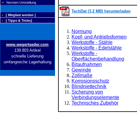
+ Normen-Umstellung
TechDat (3,2 MB) herunterladen
- [ Mitglied werden ]
- [ Tipps & Tricks]
Normung
Kopf- und Antriebsformen
Werkstoffe - Stähle
www.wegertseder.com
Werkstoffe - Edelstähle
139.803 Artikel
Werkstoffe -
schnelle Lieferung
Oberflächenbehandlung
umfangreiche Lagerhaltung
Bitaufnahmen
Gewinde
Zollmaße
Korrosionsschutz
Blindniettechnik
Sicherung von
Verbindungselemente
Technisches Zubehör