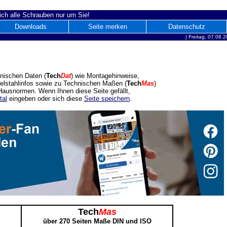
ich alle Schrauben nur um Sie!
Downloads
Seite merken
Datenschutz
|
Freitag, 07.08.
nischen Daten (
Tech
Dat
) wie Montagehinweise,
delstahlinfos sowie zu Technischen Maßen (
Tech
Mas
)
ausnormen. Wenn Ihnen diese Seite gefällt,
tal
eingeben oder sich diese
Seite speichern
.
Tech
Mas
über 270 Seiten Maße DIN und ISO