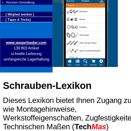
+ Normen-Umstellung
- [ Mitglied werden ]
- [ Tipps & Tricks]
www.wegertseder.com
139.803 Artikel
schnelle Lieferung
umfangreiche Lagerhaltung
Schrauben-Lexikon
Dieses Lexikon bietet Ihnen Zugang z
wie Montagehinweise,
Werkstoffeigenschaften, Zugfestigkeite
Technischen Maßen (
Tech
Mas
)