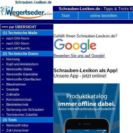
Schrauben-Lexikon.de -
Tipps & Tricks fü
Start
online bestellen
>>> zur ÜBERSICHT
(1) Technische Maße
Gefällt Ihnen Schrauben-Lexikon.de?
+ nach DIN-Norm
+ nach ISO-Norm
+ nach ARTikel-Nr.
(2) Technische Daten
Bewerten Sie uns auf Google!
+ Normung
+ Kopf-und Antriebsform
+ Werkstoffe-Stähle
Schrauben-Lexikon als App!
+ Werkstoffe-Edelstähle
Unsere App - jetzt online!
+ Werkstoffe-Oberflächen
+ Bitaufnahmen
+ Gewinde
+ Zollmaße
+ Korrosionsschutz
+ Blindniettechnik
+ Sicherung von Schrauben
+ Technisches Zubehör
(3) Tools
+ Werkstoff-Infos
+ Zoll-Umrechner