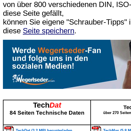
von über 800 verschiedenen DIN, IS
diese Seite gefällt,
können Sie eigene "Schrauber-Tipps"
diese
Seite speichern
.
Tech
Dat
Te
84 Seiten Technische Daten
über 270 Seite
TechDat (3,2 MB) herunterladen
TechMas (5,8 M