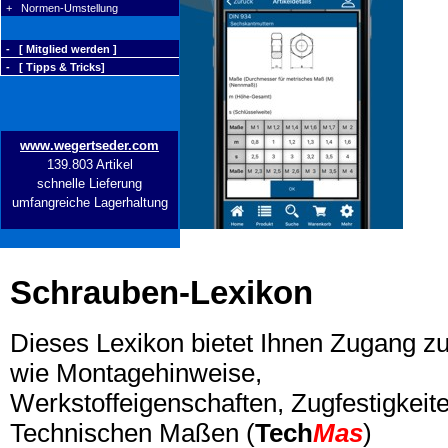
+ Normen-Umstellung
- [ Mitglied werden ]
- [ Tipps & Tricks]
www.wegertseder.com
139.803 Artikel
schnelle Lieferung
umfangreiche Lagerhaltung
Schrauben-Lexikon
Dieses Lexikon bietet Ihnen Zugang z
wie Montagehinweise,
Werkstoffeigenschaften, Zugfestigkeite
Technischen Maßen (
Tech
Mas
)