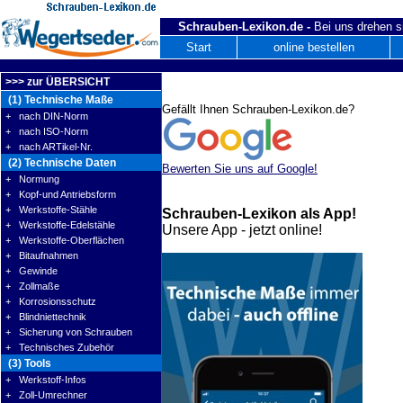
Schrauben-Lexikon.de -
Bei uns drehen s
Start
online bestellen
>>> zur ÜBERSICHT
(1) Technische Maße
Gefällt Ihnen Schrauben-Lexikon.de?
+ nach DIN-Norm
+ nach ISO-Norm
+ nach ARTikel-Nr.
(2) Technische Daten
Bewerten Sie uns auf Google!
+ Normung
+ Kopf-und Antriebsform
+ Werkstoffe-Stähle
Schrauben-Lexikon als App!
+ Werkstoffe-Edelstähle
Unsere App - jetzt online!
+ Werkstoffe-Oberflächen
+ Bitaufnahmen
+ Gewinde
+ Zollmaße
+ Korrosionsschutz
+ Blindniettechnik
+ Sicherung von Schrauben
+ Technisches Zubehör
(3) Tools
+ Werkstoff-Infos
+ Zoll-Umrechner