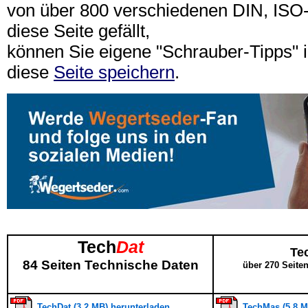
von über 800 verschiedenen DIN, IS
diese Seite gefällt,
können Sie eigene "Schrauber-Tipps"
diese
Seite speichern
.
Tech
Dat
Te
84 Seiten Technische Daten
über 270 Seite
TechDat (3,2 MB) herunterladen
TechMas (5,8 M