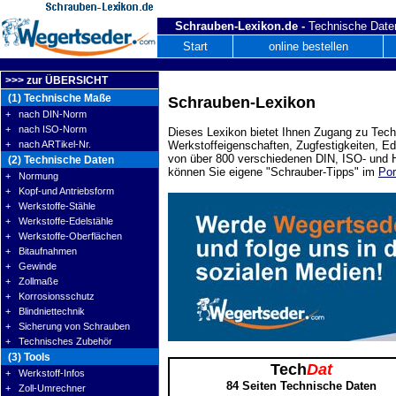
Schrauben-Lexikon.de -
Technische Daten
Start
online bestellen
>>> zur ÜBERSICHT
(1) Technische Maße
Schrauben-Lexikon
+ nach DIN-Norm
+ nach ISO-Norm
Dieses Lexikon bietet Ihnen Zugang zu Tech
+ nach ARTikel-Nr.
Werkstoffeigenschaften, Zugfestigkeiten, E
von über 800 verschiedenen DIN, ISO- und H
(2) Technische Daten
können Sie eigene "Schrauber-Tipps" im
Por
+ Normung
+ Kopf-und Antriebsform
+ Werkstoffe-Stähle
+ Werkstoffe-Edelstähle
+ Werkstoffe-Oberflächen
+ Bitaufnahmen
+ Gewinde
+ Zollmaße
+ Korrosionsschutz
+ Blindniettechnik
+ Sicherung von Schrauben
+ Technisches Zubehör
(3) Tools
Tech
Dat
+ Werkstoff-Infos
84 Seiten Technische Daten
+ Zoll-Umrechner