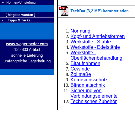
+ Normen-Umstellung
TechDat (3,2 MB) herunterladen
- [ Mitglied werden ]
- [ Tipps & Tricks]
Normung
Kopf- und Antriebsformen
Werkstoffe - Stähle
www.wegertseder.com
Werkstoffe - Edelstähle
139.803 Artikel
Werkstoffe -
schnelle Lieferung
Oberflächenbehandlung
umfangreiche Lagerhaltung
Bitaufnahmen
Gewinde
Zollmaße
Korrosionsschutz
Blindniettechnik
Sicherung von
Verbindungselemente
Technisches Zubehör