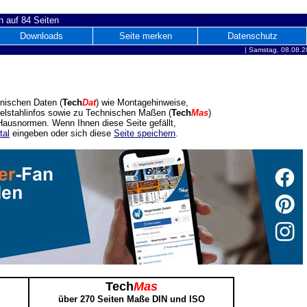
 auf 84 Seiten
Downloads
Seite merken
Datenschutz
|
Samstag, 08.08.2
nischen Daten (
Tech
Dat
) wie Montagehinweise,
delstahlinfos sowie zu Technischen Maßen (
Tech
Mas
)
ausnormen. Wenn Ihnen diese Seite gefällt,
tal
eingeben oder sich diese
Seite speichern
.
Tech
Mas
über 270 Seiten Maße DIN und ISO