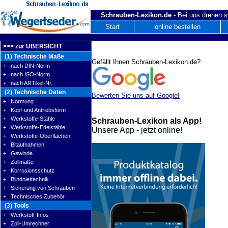
Schrauben-Lexikon.de -
Bei uns drehen s
Start
online bestellen
>>> zur ÜBERSICHT
(1) Technische Maße
Gefällt Ihnen Schrauben-Lexikon.de?
+ nach DIN-Norm
+ nach ISO-Norm
+ nach ARTikel-Nr.
(2) Technische Daten
Bewerten Sie uns auf Google!
+ Normung
+ Kopf-und Antriebsform
+ Werkstoffe-Stähle
Schrauben-Lexikon als App!
+ Werkstoffe-Edelstähle
Unsere App - jetzt online!
+ Werkstoffe-Oberflächen
+ Bitaufnahmen
+ Gewinde
+ Zollmaße
+ Korrosionsschutz
+ Blindniettechnik
+ Sicherung von Schrauben
+ Technisches Zubehör
(3) Tools
+ Werkstoff-Infos
+ Zoll-Umrechner