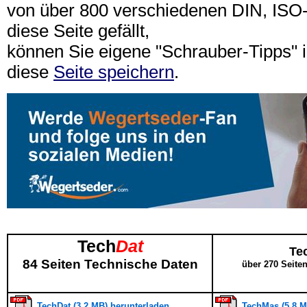
von über 800 verschiedenen DIN, IS
diese Seite gefällt,
können Sie eigene "Schrauber-Tipps"
diese
Seite speichern
.
Tech
Dat
Te
84 Seiten Technische Daten
über 270 Seite
TechDat (3,2 MB) herunterladen
TechMas (5,8 M