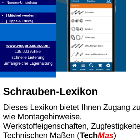
+ Normen-Umstellung
- [ Mitglied werden ]
- [ Tipps & Tricks]
www.wegertseder.com
139.803 Artikel
schnelle Lieferung
umfangreiche Lagerhaltung
Schrauben-Lexikon
Dieses Lexikon bietet Ihnen Zugang z
wie Montagehinweise,
Werkstoffeigenschaften, Zugfestigkeite
Technischen Maßen (
Tech
Mas
)