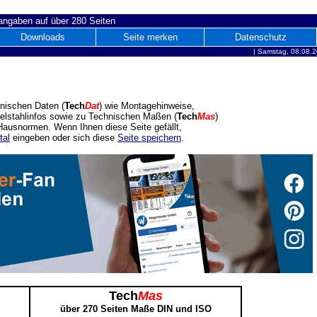
ngaben auf über 280 Seiten
Downloads
Seite merken
Datenschutz
|
Samstag, 08.08.2
nischen Daten (
Tech
Dat
) wie Montagehinweise,
delstahlinfos sowie zu Technischen Maßen (
Tech
Mas
)
ausnormen. Wenn Ihnen diese Seite gefällt,
tal
eingeben oder sich diese
Seite speichern
.
Tech
Mas
über 270 Seiten Maße DIN und ISO