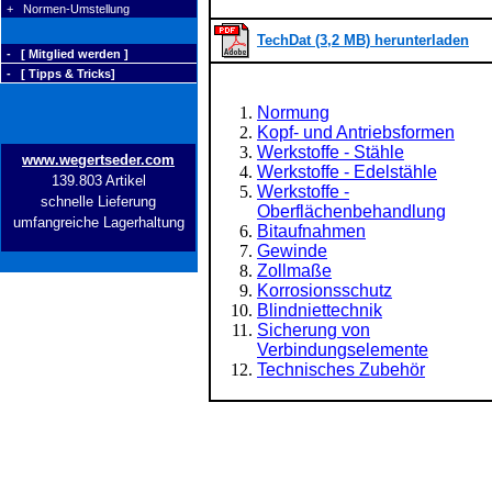
+ Normen-Umstellung
TechDat (3,2 MB) herunterladen
- [ Mitglied werden ]
- [ Tipps & Tricks]
Normung
Kopf- und Antriebsformen
Werkstoffe - Stähle
www.wegertseder.com
Werkstoffe - Edelstähle
139.803 Artikel
Werkstoffe -
schnelle Lieferung
Oberflächenbehandlung
umfangreiche Lagerhaltung
Bitaufnahmen
Gewinde
Zollmaße
Korrosionsschutz
Blindniettechnik
Sicherung von
Verbindungselemente
Technisches Zubehör