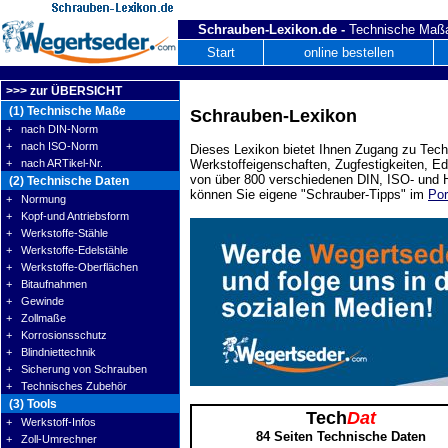
Schrauben-Lexikon.de -
Technische Maßa
Start
online bestellen
>>> zur ÜBERSICHT
(1) Technische Maße
Schrauben-Lexikon
+ nach DIN-Norm
+ nach ISO-Norm
Dieses Lexikon bietet Ihnen Zugang zu Tech
+ nach ARTikel-Nr.
Werkstoffeigenschaften, Zugfestigkeiten, E
von über 800 verschiedenen DIN, ISO- und H
(2) Technische Daten
können Sie eigene "Schrauber-Tipps" im
Por
+ Normung
+ Kopf-und Antriebsform
+ Werkstoffe-Stähle
+ Werkstoffe-Edelstähle
+ Werkstoffe-Oberflächen
+ Bitaufnahmen
+ Gewinde
+ Zollmaße
+ Korrosionsschutz
+ Blindniettechnik
+ Sicherung von Schrauben
+ Technisches Zubehör
(3) Tools
Tech
Dat
+ Werkstoff-Infos
84 Seiten Technische Daten
+ Zoll-Umrechner