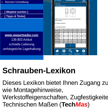
+ Normen-Umstellung
- [ Mitglied werden ]
- [ Tipps & Tricks]
www.wegertseder.com
139.803 Artikel
schnelle Lieferung
umfangreiche Lagerhaltung
Schrauben-Lexikon
Dieses Lexikon bietet Ihnen Zugang z
wie Montagehinweise,
Werkstoffeigenschaften, Zugfestigkeite
Technischen Maßen (
Tech
Mas
)