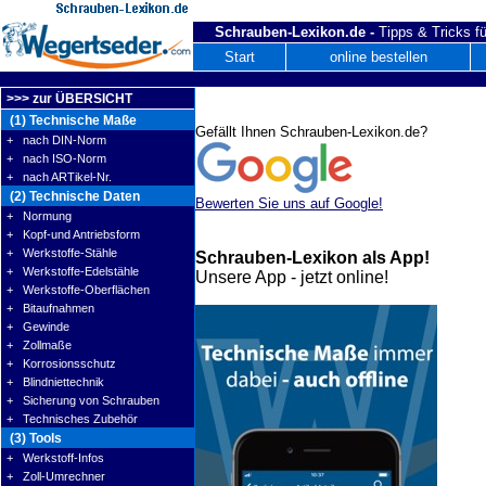
Schrauben-Lexikon.de -
Tipps & Tricks fü
Start
online bestellen
>>> zur ÜBERSICHT
(1) Technische Maße
Gefällt Ihnen Schrauben-Lexikon.de?
+ nach DIN-Norm
+ nach ISO-Norm
+ nach ARTikel-Nr.
(2) Technische Daten
Bewerten Sie uns auf Google!
+ Normung
+ Kopf-und Antriebsform
+ Werkstoffe-Stähle
Schrauben-Lexikon als App!
+ Werkstoffe-Edelstähle
Unsere App - jetzt online!
+ Werkstoffe-Oberflächen
+ Bitaufnahmen
+ Gewinde
+ Zollmaße
+ Korrosionsschutz
+ Blindniettechnik
+ Sicherung von Schrauben
+ Technisches Zubehör
(3) Tools
+ Werkstoff-Infos
+ Zoll-Umrechner