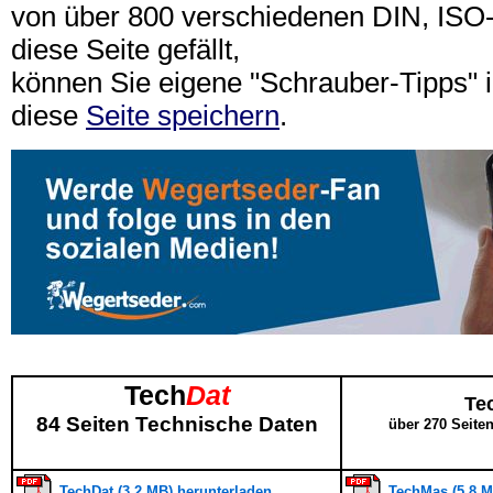
von über 800 verschiedenen DIN, IS
diese Seite gefällt,
können Sie eigene "Schrauber-Tipps"
diese
Seite speichern
.
Tech
Dat
Te
84 Seiten Technische Daten
über 270 Seite
TechDat (3,2 MB) herunterladen
TechMas (5,8 M