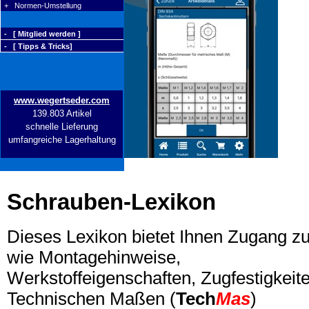
+ Normen-Umstellung
- [ Mitglied werden ]
- [ Tipps & Tricks]
www.wegertseder.com
139.803 Artikel
schnelle Lieferung
umfangreiche Lagerhaltung
Schrauben-Lexikon
Dieses Lexikon bietet Ihnen Zugang z
wie Montagehinweise,
Werkstoffeigenschaften, Zugfestigkeite
Technischen Maßen (
Tech
Mas
)