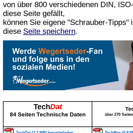
von über 800 verschiedenen DIN, IS
diese Seite gefällt,
können Sie eigene "Schrauber-Tipps"
diese
Seite speichern
.
Tech
Dat
Te
84 Seiten Technische Daten
über 270 Seite
TechDat (3,2 MB) herunterladen
TechMas (5,8 M