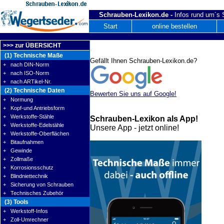
Schrauben-Lexikon.de -
Infos rund um´s
Start
online bestellen
>>> zur ÜBERSICHT
(1) Technische Maße
Gefällt Ihnen Schrauben-Lexikon.de?
+ nach DIN-Norm
+ nach ISO-Norm
+ nach ARTikel-Nr.
(2) Technische Daten
Bewerten Sie uns auf Google!
+ Normung
+ Kopf-und Antriebsform
+ Werkstoffe-Stähle
Schrauben-Lexikon als App!
+ Werkstoffe-Edelstähle
Unsere App - jetzt online!
+ Werkstoffe-Oberflächen
+ Bitaufnahmen
+ Gewinde
+ Zollmaße
+ Korrosionsschutz
+ Blindniettechnik
+ Sicherung von Schrauben
+ Technisches Zubehör
(3) Tools
+ Werkstoff-Infos
+ Zoll-Umrechner