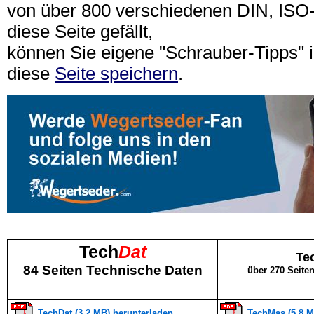
von über 800 verschiedenen DIN, IS
diese Seite gefällt,
können Sie eigene "Schrauber-Tipps"
diese
Seite speichern
.
Tech
Dat
Te
84 Seiten Technische Daten
über 270 Seite
TechDat (3,2 MB) herunterladen
TechMas (5,8 M