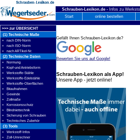
Schrauben-Lexikon.de -
Infos zu Werksto
Start
online bestellen
>>> zur ÜBERSICHT
(1) Technische Maße
Gefällt Ihnen Schrauben-Lexikon.de?
+ nach DIN-Norm
+ nach ISO-Norm
+ nach ARTikel-Nr.
(2) Technische Daten
Bewerten Sie uns auf Google!
+ Normung
+ Kopf-und Antriebsform
+ Werkstoffe-Stähle
Schrauben-Lexikon als App!
+ Werkstoffe-Edelstähle
Unsere App - jetzt online!
+ Werkstoffe-Oberflächen
+ Bitaufnahmen
+ Gewinde
+ Zollmaße
+ Korrosionsschutz
+ Blindniettechnik
+ Sicherung von Schrauben
+ Technisches Zubehör
(3) Tools
+ Werkstoff-Infos
+ Zoll-Umrechner