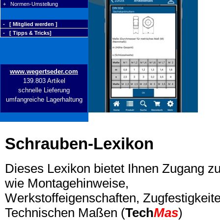
+ Normen-Umstellung
- [ Mitglied werden ]
- [ Tipps & Tricks]
www.wegertseder.com
139.803 Artikel
schnelle Lieferung
umfangreiche Lagerhaltung
Schrauben-Lexikon
Dieses Lexikon bietet Ihnen Zugang z
wie Montagehinweise,
Werkstoffeigenschaften, Zugfestigkeite
Technischen Maßen (
Tech
Mas
)