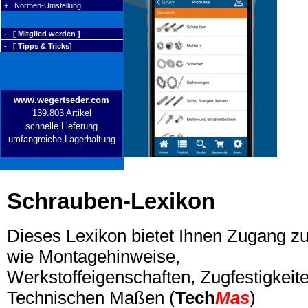
+ Normen-Umstellung
- [ Mitglied werden ]
- [ Tipps & Tricks]
www.wegertseder.com
139.803 Artikel
schnelle Lieferung
umfangreiche Lagerhaltung
Schrauben-Lexikon
Dieses Lexikon bietet Ihnen Zugang z
wie Montagehinweise,
Werkstoffeigenschaften, Zugfestigkeite
Technischen Maßen (
Tech
Mas
)