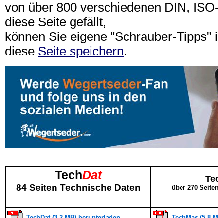
von über 800 verschiedenen DIN, IS
diese Seite gefällt,
können Sie eigene "Schrauber-Tipps"
diese
Seite speichern
.
Tech
Dat
Te
84 Seiten Technische Daten
über 270 Seite
TechDat (3,2 MB) herunterladen
TechMas (5,8 M