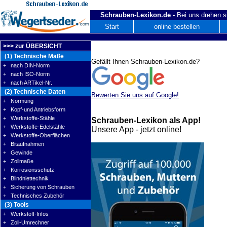
Schrauben-Lexikon.de -
Bei uns drehen s
Start
online bestellen
>>> zur ÜBERSICHT
(1) Technische Maße
Gefällt Ihnen Schrauben-Lexikon.de?
+ nach DIN-Norm
+ nach ISO-Norm
+ nach ARTikel-Nr.
(2) Technische Daten
Bewerten Sie uns auf Google!
+ Normung
+ Kopf-und Antriebsform
+ Werkstoffe-Stähle
Schrauben-Lexikon als App!
+ Werkstoffe-Edelstähle
Unsere App - jetzt online!
+ Werkstoffe-Oberflächen
+ Bitaufnahmen
+ Gewinde
+ Zollmaße
+ Korrosionsschutz
+ Blindniettechnik
+ Sicherung von Schrauben
+ Technisches Zubehör
(3) Tools
+ Werkstoff-Infos
+ Zoll-Umrechner