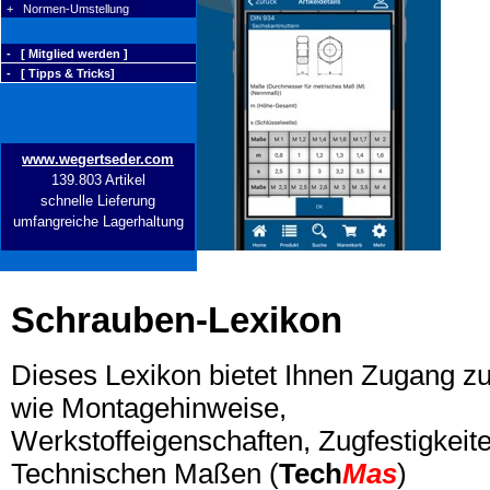
+ Normen-Umstellung
- [ Mitglied werden ]
- [ Tipps & Tricks]
www.wegertseder.com
139.803 Artikel
schnelle Lieferung
umfangreiche Lagerhaltung
Schrauben-Lexikon
Dieses Lexikon bietet Ihnen Zugang z
wie Montagehinweise,
Werkstoffeigenschaften, Zugfestigkeite
Technischen Maßen (
Tech
Mas
)