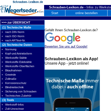
Schrauben-Lexikon.de -
Infos zu Werksto
Start
online bestellen
>>> zur ÜBERSICHT
(1) Technische Maße
Gefällt Ihnen Schrauben-Lexikon.de?
+ nach DIN-Norm
+ nach ISO-Norm
+ nach ARTikel-Nr.
(2) Technische Daten
Bewerten Sie uns auf Google!
+ Normung
+ Kopf-und Antriebsform
+ Werkstoffe-Stähle
Schrauben-Lexikon als App!
+ Werkstoffe-Edelstähle
Unsere App - jetzt online!
+ Werkstoffe-Oberflächen
+ Bitaufnahmen
+ Gewinde
+ Zollmaße
+ Korrosionsschutz
+ Blindniettechnik
+ Sicherung von Schrauben
+ Technisches Zubehör
(3) Tools
+ Werkstoff-Infos
+ Zoll-Umrechner