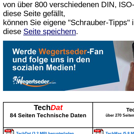
von über 800 verschiedenen DIN, IS
diese Seite gefällt,
können Sie eigene "Schrauber-Tipps"
diese
Seite speichern
.
Tech
Dat
Te
84 Seiten Technische Daten
über 270 Seite
TechDat (3,2 MB) herunterladen
TechMas (5,8 M