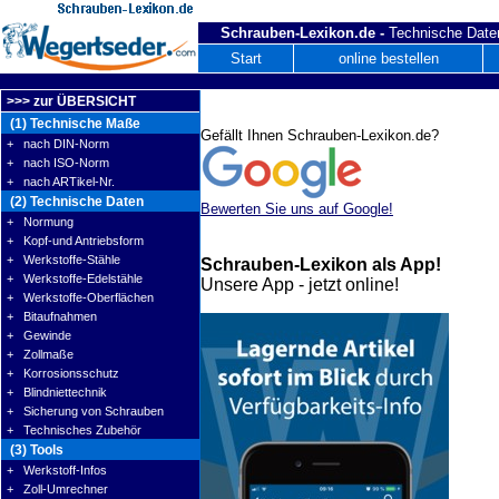
Schrauben-Lexikon.de -
Technische Daten
Start
online bestellen
>>> zur ÜBERSICHT
(1) Technische Maße
Gefällt Ihnen Schrauben-Lexikon.de?
+ nach DIN-Norm
+ nach ISO-Norm
+ nach ARTikel-Nr.
(2) Technische Daten
Bewerten Sie uns auf Google!
+ Normung
+ Kopf-und Antriebsform
+ Werkstoffe-Stähle
Schrauben-Lexikon als App!
+ Werkstoffe-Edelstähle
Unsere App - jetzt online!
+ Werkstoffe-Oberflächen
+ Bitaufnahmen
+ Gewinde
+ Zollmaße
+ Korrosionsschutz
+ Blindniettechnik
+ Sicherung von Schrauben
+ Technisches Zubehör
(3) Tools
+ Werkstoff-Infos
+ Zoll-Umrechner