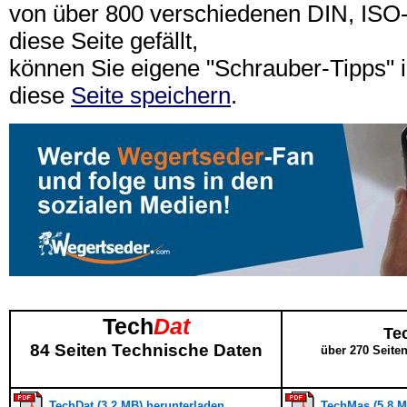
von über 800 verschiedenen DIN, IS
diese Seite gefällt,
können Sie eigene "Schrauber-Tipps"
diese
Seite speichern
.
Tech
Dat
Te
84 Seiten Technische Daten
über 270 Seite
TechDat (3,2 MB) herunterladen
TechMas (5,8 M