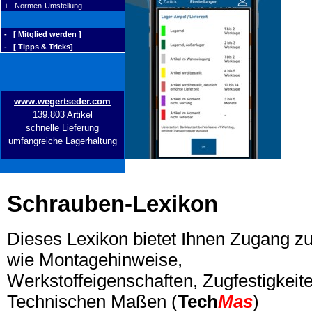
+ Normen-Umstellung
- [ Mitglied werden ]
- [ Tipps & Tricks]
www.wegertseder.com
139.803 Artikel
schnelle Lieferung
umfangreiche Lagerhaltung
Schrauben-Lexikon
Dieses Lexikon bietet Ihnen Zugang z
wie Montagehinweise,
Werkstoffeigenschaften, Zugfestigkeite
Technischen Maßen (
Tech
Mas
)