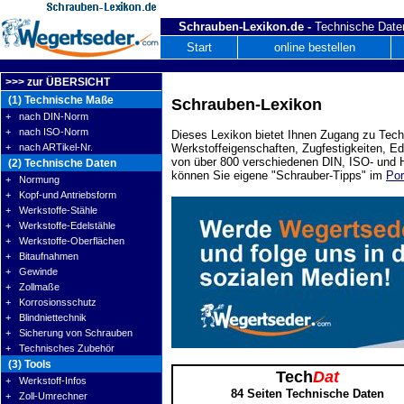
Schrauben-Lexikon.de -
Technische Daten
Start
online bestellen
>>> zur ÜBERSICHT
(1) Technische Maße
Schrauben-Lexikon
+ nach DIN-Norm
+ nach ISO-Norm
Dieses Lexikon bietet Ihnen Zugang zu Tech
+ nach ARTikel-Nr.
Werkstoffeigenschaften, Zugfestigkeiten, E
von über 800 verschiedenen DIN, ISO- und H
(2) Technische Daten
können Sie eigene "Schrauber-Tipps" im
Por
+ Normung
+ Kopf-und Antriebsform
+ Werkstoffe-Stähle
+ Werkstoffe-Edelstähle
+ Werkstoffe-Oberflächen
+ Bitaufnahmen
+ Gewinde
+ Zollmaße
+ Korrosionsschutz
+ Blindniettechnik
+ Sicherung von Schrauben
+ Technisches Zubehör
(3) Tools
Tech
Dat
+ Werkstoff-Infos
84 Seiten Technische Daten
+ Zoll-Umrechner