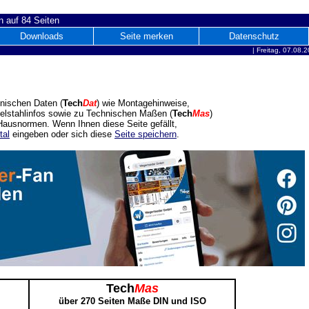
 auf 84 Seiten
Downloads
Seite merken
Datenschutz
|
Freitag, 07.08.
nischen Daten (
Tech
Dat
) wie Montagehinweise,
delstahlinfos sowie zu Technischen Maßen (
Tech
Mas
)
ausnormen. Wenn Ihnen diese Seite gefällt,
tal
eingeben oder sich diese
Seite speichern
.
Tech
Mas
über 270 Seiten Maße DIN und ISO