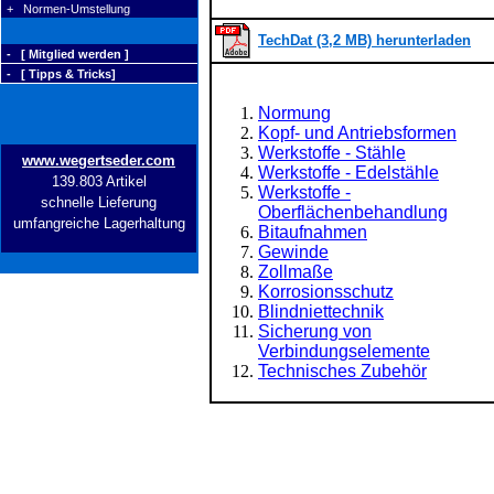
+ Normen-Umstellung
TechDat (3,2 MB) herunterladen
- [ Mitglied werden ]
- [ Tipps & Tricks]
Normung
Kopf- und Antriebsformen
Werkstoffe - Stähle
www.wegertseder.com
Werkstoffe - Edelstähle
139.803 Artikel
Werkstoffe -
schnelle Lieferung
Oberflächenbehandlung
umfangreiche Lagerhaltung
Bitaufnahmen
Gewinde
Zollmaße
Korrosionsschutz
Blindniettechnik
Sicherung von
Verbindungselemente
Technisches Zubehör