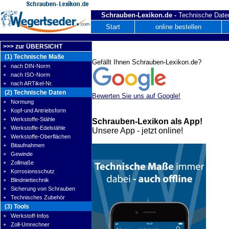
Schrauben-Lexikon.de -
Technische Daten
Start
online bestellen
>>> zur ÜBERSICHT
(1) Technische Maße
Gefällt Ihnen Schrauben-Lexikon.de?
+ nach DIN-Norm
+ nach ISO-Norm
+ nach ARTikel-Nr.
(2) Technische Daten
Bewerten Sie uns auf Google!
+ Normung
+ Kopf-und Antriebsform
+ Werkstoffe-Stähle
Schrauben-Lexikon als App!
+ Werkstoffe-Edelstähle
Unsere App - jetzt online!
+ Werkstoffe-Oberflächen
+ Bitaufnahmen
+ Gewinde
+ Zollmaße
+ Korrosionsschutz
+ Blindniettechnik
+ Sicherung von Schrauben
+ Technisches Zubehör
(3) Tools
+ Werkstoff-Infos
+ Zoll-Umrechner