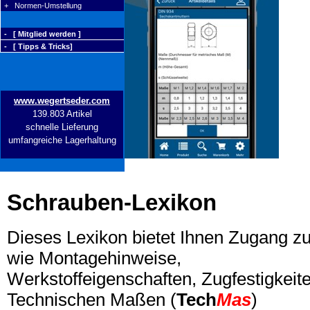
+ Normen-Umstellung
- [ Mitglied werden ]
- [ Tipps & Tricks]
www.wegertseder.com
139.803 Artikel
schnelle Lieferung
umfangreiche Lagerhaltung
Schrauben-Lexikon
Dieses Lexikon bietet Ihnen Zugang z
wie Montagehinweise,
Werkstoffeigenschaften, Zugfestigkeite
Technischen Maßen (
Tech
Mas
)