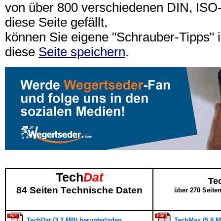
von über 800 verschiedenen DIN, IS
diese Seite gefällt,
können Sie eigene "Schrauber-Tipps"
diese
Seite speichern
.
Tech
Dat
Te
84 Seiten Technische Daten
über 270 Seite
TechDat (3,2 MB) herunterladen
TechMas (5,8 M