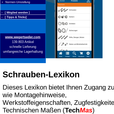
+ Normen-Umstellung
- [ Mitglied werden ]
- [ Tipps & Tricks]
www.wegertseder.com
139.803 Artikel
schnelle Lieferung
umfangreiche Lagerhaltung
Schrauben-Lexikon
Dieses Lexikon bietet Ihnen Zugang z
wie Montagehinweise,
Werkstoffeigenschaften, Zugfestigkeite
Technischen Maßen (
Tech
Mas
)