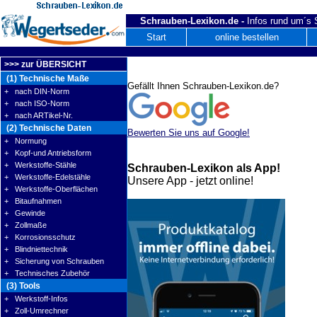
Schrauben-Lexikon.de -
Infos rund um´s
Start
online bestellen
>>> zur ÜBERSICHT
(1) Technische Maße
Gefällt Ihnen Schrauben-Lexikon.de?
+ nach DIN-Norm
+ nach ISO-Norm
+ nach ARTikel-Nr.
(2) Technische Daten
Bewerten Sie uns auf Google!
+ Normung
+ Kopf-und Antriebsform
+ Werkstoffe-Stähle
Schrauben-Lexikon als App!
+ Werkstoffe-Edelstähle
Unsere App - jetzt online!
+ Werkstoffe-Oberflächen
+ Bitaufnahmen
+ Gewinde
+ Zollmaße
+ Korrosionsschutz
+ Blindniettechnik
+ Sicherung von Schrauben
+ Technisches Zubehör
(3) Tools
+ Werkstoff-Infos
+ Zoll-Umrechner