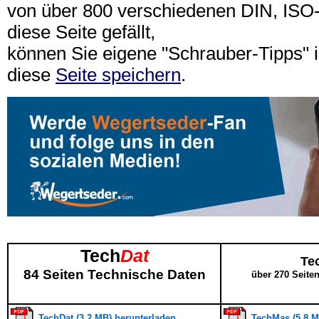
von über 800 verschiedenen DIN, IS
diese Seite gefällt,
können Sie eigene "Schrauber-Tipps"
diese
Seite speichern
.
Tech
Dat
Te
84 Seiten Technische Daten
über 270 Seite
TechDat (3,2 MB) herunterladen
TechMas (5,8 M