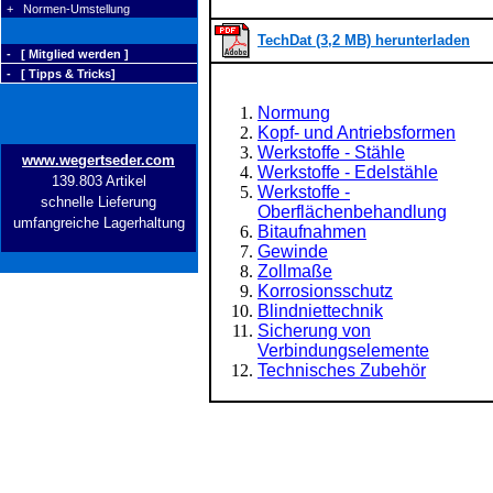
+ Normen-Umstellung
TechDat (3,2 MB) herunterladen
- [ Mitglied werden ]
- [ Tipps & Tricks]
Normung
Kopf- und Antriebsformen
Werkstoffe - Stähle
www.wegertseder.com
Werkstoffe - Edelstähle
139.803 Artikel
Werkstoffe -
schnelle Lieferung
Oberflächenbehandlung
umfangreiche Lagerhaltung
Bitaufnahmen
Gewinde
Zollmaße
Korrosionsschutz
Blindniettechnik
Sicherung von
Verbindungselemente
Technisches Zubehör