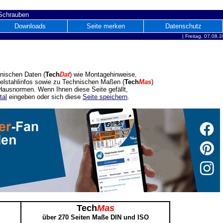
 Schrauben
Downloads
Seite merken
Datenschutz
|
Freitag, 07.08.
nischen Daten (
Tech
Dat
) wie Montagehinweise,
delstahlinfos sowie zu Technischen Maßen (
Tech
Mas
)
ausnormen. Wenn Ihnen diese Seite gefällt,
tal
eingeben oder sich diese
Seite speichern
.
Tech
Mas
über 270 Seiten Maße DIN und ISO