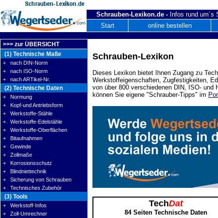
Schrauben-Lexikon.de -
Infos rund um´s
Start
online bestellen
>>> zur ÜBERSICHT
(1) Technische Maße
Schrauben-Lexikon
+ nach DIN-Norm
+ nach ISO-Norm
Dieses Lexikon bietet Ihnen Zugang zu Tech
+ nach ARTikel-Nr.
Werkstoffeigenschaften, Zugfestigkeiten, E
von über 800 verschiedenen DIN, ISO- und H
(2) Technische Daten
können Sie eigene "Schrauber-Tipps" im
Por
+ Normung
+ Kopf-und Antriebsform
+ Werkstoffe-Stähle
+ Werkstoffe-Edelstähle
+ Werkstoffe-Oberflächen
+ Bitaufnahmen
+ Gewinde
+ Zollmaße
+ Korrosionsschutz
+ Blindniettechnik
+ Sicherung von Schrauben
+ Technisches Zubehör
(3) Tools
Tech
Dat
+ Werkstoff-Infos
84 Seiten Technische Daten
+ Zoll-Umrechner