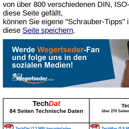
von über 800 verschiedenen DIN, IS
diese Seite gefällt,
können Sie eigene "Schrauber-Tipps"
diese
Seite speichern
.
Tech
Dat
Te
84 Seiten Technische Daten
über 270 Seite
TechDat (3,2 MB) herunterladen
TechMas (5,8 M