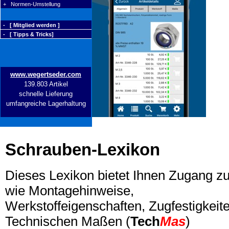
+ Normen-Umstellung
- [ Mitglied werden ]
- [ Tipps & Tricks]
www.wegertseder.com
139.803 Artikel
schnelle Lieferung
umfangreiche Lagerhaltung
Schrauben-Lexikon
Dieses Lexikon bietet Ihnen Zugang z
wie Montagehinweise,
Werkstoffeigenschaften, Zugfestigkeite
Technischen Maßen (
Tech
Mas
)