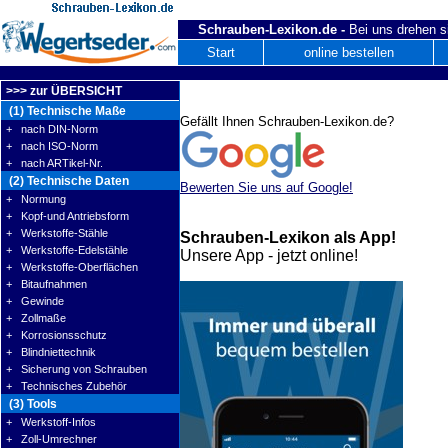
Schrauben-Lexikon.de -
Bei uns drehen s
Start
online bestellen
>>> zur ÜBERSICHT
(1) Technische Maße
Gefällt Ihnen Schrauben-Lexikon.de?
+ nach DIN-Norm
+ nach ISO-Norm
+ nach ARTikel-Nr.
(2) Technische Daten
Bewerten Sie uns auf Google!
+ Normung
+ Kopf-und Antriebsform
+ Werkstoffe-Stähle
Schrauben-Lexikon als App!
+ Werkstoffe-Edelstähle
Unsere App - jetzt online!
+ Werkstoffe-Oberflächen
+ Bitaufnahmen
+ Gewinde
+ Zollmaße
+ Korrosionsschutz
+ Blindniettechnik
+ Sicherung von Schrauben
+ Technisches Zubehör
(3) Tools
+ Werkstoff-Infos
+ Zoll-Umrechner