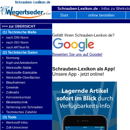
Schrauben-Lexikon.de -
Infos zu Werksto
Start
online bestellen
>>> zur ÜBERSICHT
(1) Technische Maße
Gefällt Ihnen Schrauben-Lexikon.de?
+ nach DIN-Norm
+ nach ISO-Norm
+ nach ARTikel-Nr.
(2) Technische Daten
Bewerten Sie uns auf Google!
+ Normung
+ Kopf-und Antriebsform
+ Werkstoffe-Stähle
Schrauben-Lexikon als App!
+ Werkstoffe-Edelstähle
Unsere App - jetzt online!
+ Werkstoffe-Oberflächen
+ Bitaufnahmen
+ Gewinde
+ Zollmaße
+ Korrosionsschutz
+ Blindniettechnik
+ Sicherung von Schrauben
+ Technisches Zubehör
(3) Tools
+ Werkstoff-Infos
+ Zoll-Umrechner