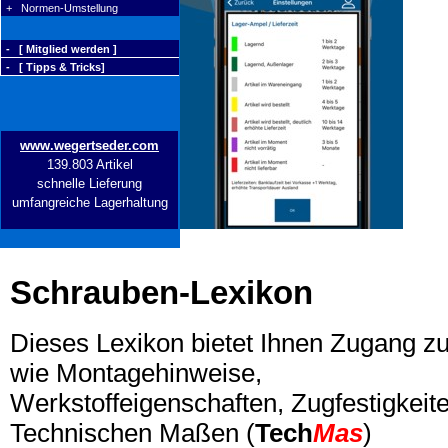
+ Normen-Umstellung
- [ Mitglied werden ]
- [ Tipps & Tricks]
www.wegertseder.com
139.803 Artikel
schnelle Lieferung
umfangreiche Lagerhaltung
Schrauben-Lexikon
Dieses Lexikon bietet Ihnen Zugang z
wie Montagehinweise,
Werkstoffeigenschaften, Zugfestigkeite
Technischen Maßen (
Tech
Mas
)