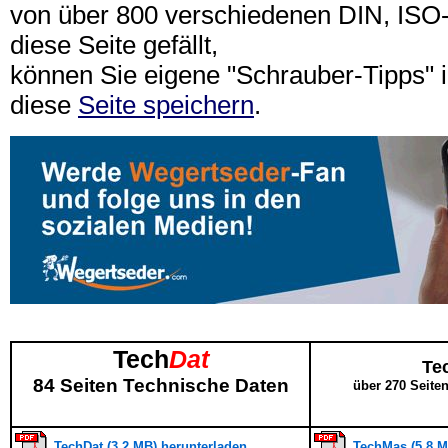
von über 800 verschiedenen DIN, IS
diese Seite gefällt,
können Sie eigene "Schrauber-Tipps"
diese
Seite speichern
.
Tech
Dat
Te
84 Seiten Technische Daten
über 270 Seite
TechDat (3,2 MB) herunterladen
TechMas (5,8 M