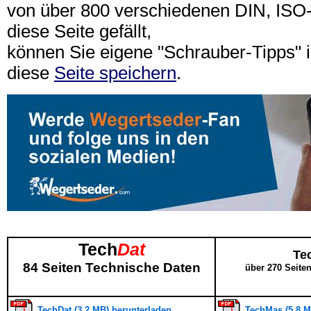
von über 800 verschiedenen DIN, IS
diese Seite gefällt,
können Sie eigene "Schrauber-Tipps"
diese
Seite speichern
.
Tech
Dat
Te
84 Seiten Technische Daten
über 270 Seite
TechDat (3,2 MB) herunterladen
TechMas (5,8 M