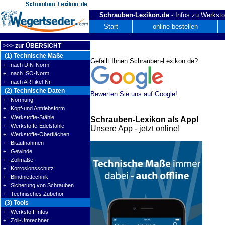
Schrauben-Lexikon.de -
Infos zu Werksto
Start
online bestellen
>>> zur ÜBERSICHT
(1) Technische Maße
Gefällt Ihnen Schrauben-Lexikon.de?
+ nach DIN-Norm
+ nach ISO-Norm
+ nach ARTikel-Nr.
(2) Technische Daten
Bewerten Sie uns auf Google!
+ Normung
+ Kopf-und Antriebsform
+ Werkstoffe-Stähle
Schrauben-Lexikon als App!
+ Werkstoffe-Edelstähle
Unsere App - jetzt online!
+ Werkstoffe-Oberflächen
+ Bitaufnahmen
+ Gewinde
+ Zollmaße
+ Korrosionsschutz
+ Blindniettechnik
+ Sicherung von Schrauben
+ Technisches Zubehör
(3) Tools
+ Werkstoff-Infos
+ Zoll-Umrechner