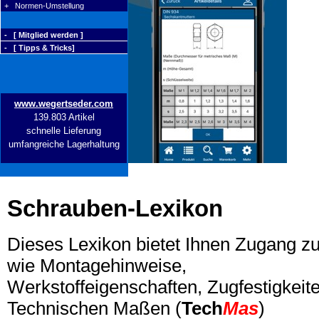
+ Normen-Umstellung
- [ Mitglied werden ]
- [ Tipps & Tricks]
www.wegertseder.com
139.803 Artikel
schnelle Lieferung
umfangreiche Lagerhaltung
Schrauben-Lexikon
Dieses Lexikon bietet Ihnen Zugang z
wie Montagehinweise,
Werkstoffeigenschaften, Zugfestigkeite
Technischen Maßen (
Tech
Mas
)