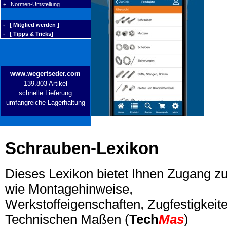
+ Normen-Umstellung
- [ Mitglied werden ]
- [ Tipps & Tricks]
www.wegertseder.com
139.803 Artikel
schnelle Lieferung
umfangreiche Lagerhaltung
Schrauben-Lexikon
Dieses Lexikon bietet Ihnen Zugang z
wie Montagehinweise,
Werkstoffeigenschaften, Zugfestigkeite
Technischen Maßen (
Tech
Mas
)