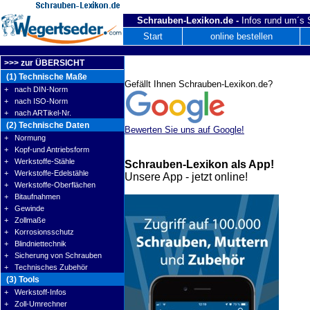
Schrauben-Lexikon.de -
Infos rund um´s
Start
online bestellen
>>> zur ÜBERSICHT
(1) Technische Maße
Gefällt Ihnen Schrauben-Lexikon.de?
+ nach DIN-Norm
+ nach ISO-Norm
+ nach ARTikel-Nr.
(2) Technische Daten
Bewerten Sie uns auf Google!
+ Normung
+ Kopf-und Antriebsform
+ Werkstoffe-Stähle
Schrauben-Lexikon als App!
+ Werkstoffe-Edelstähle
Unsere App - jetzt online!
+ Werkstoffe-Oberflächen
+ Bitaufnahmen
+ Gewinde
+ Zollmaße
+ Korrosionsschutz
+ Blindniettechnik
+ Sicherung von Schrauben
+ Technisches Zubehör
(3) Tools
+ Werkstoff-Infos
+ Zoll-Umrechner