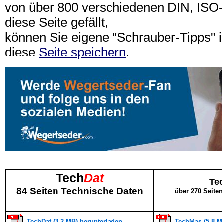
von über 800 verschiedenen DIN, IS
diese Seite gefällt,
können Sie eigene "Schrauber-Tipps"
diese
Seite speichern
.
Tech
Dat
Te
84 Seiten Technische Daten
über 270 Seite
TechDat (3,2 MB) herunterladen
TechMas (5,8 M