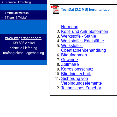
+ Normen-Umstellung
TechDat (3,2 MB) herunterladen
- [ Mitglied werden ]
- [ Tipps & Tricks]
Normung
Kopf- und Antriebsformen
Werkstoffe - Stähle
www.wegertseder.com
Werkstoffe - Edelstähle
139.803 Artikel
Werkstoffe -
schnelle Lieferung
Oberflächenbehandlung
umfangreiche Lagerhaltung
Bitaufnahmen
Gewinde
Zollmaße
Korrosionsschutz
Blindniettechnik
Sicherung von
Verbindungselemente
Technisches Zubehör