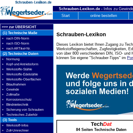
Schrauben-Lexikon.de -
Infos zu Gewinde
Start
online bestellen
>>> zur ÜBERSICHT
(1) Technische Maße
Schrauben-Lexikon
+ nach DIN-Norm
+ nach ISO-Norm
Dieses Lexikon bietet Ihnen Zugang zu Tech
+ nach ARTikel-Nr.
Werkstoffeigenschaften, Zugfestigkeiten, E
von über 800 verschiedenen DIN, ISO- und H
(2) Technische Daten
können Sie eigene "Schrauber-Tipps" im
Por
+ Normung
+ Kopf-und Antriebsform
+ Werkstoffe-Stähle
+ Werkstoffe-Edelstähle
+ Werkstoffe-Oberflächen
+ Bitaufnahmen
+ Gewinde
+ Zollmaße
+ Korrosionsschutz
+ Blindniettechnik
+ Sicherung von Schrauben
+ Technisches Zubehör
(3) Tools
Tech
Dat
+ Werkstoff-Infos
84 Seiten Technische Daten
+ Zoll-Umrechner