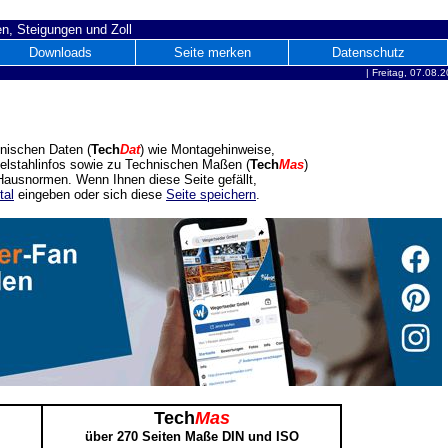
n, Steigungen und Zoll
Downloads
Seite merken
Datenschutz
|
Freitag, 07.08.
nischen Daten (
Tech
Dat
) wie Montagehinweise,
delstahlinfos sowie zu Technischen Maßen (
Tech
Mas
)
ausnormen. Wenn Ihnen diese Seite gefällt,
tal
eingeben oder sich diese
Seite speichern
.
Tech
Mas
über 270 Seiten Maße DIN und ISO