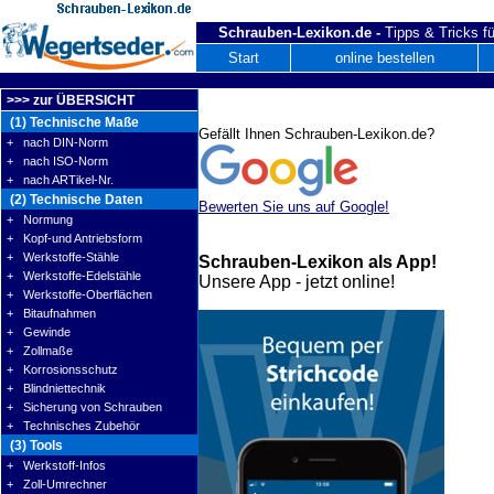
Schrauben-Lexikon.de -
Tipps & Tricks fü
Start
online bestellen
>>> zur ÜBERSICHT
(1) Technische Maße
Gefällt Ihnen Schrauben-Lexikon.de?
+ nach DIN-Norm
+ nach ISO-Norm
+ nach ARTikel-Nr.
(2) Technische Daten
Bewerten Sie uns auf Google!
+ Normung
+ Kopf-und Antriebsform
+ Werkstoffe-Stähle
Schrauben-Lexikon als App!
+ Werkstoffe-Edelstähle
Unsere App - jetzt online!
+ Werkstoffe-Oberflächen
+ Bitaufnahmen
+ Gewinde
+ Zollmaße
+ Korrosionsschutz
+ Blindniettechnik
+ Sicherung von Schrauben
+ Technisches Zubehör
(3) Tools
+ Werkstoff-Infos
+ Zoll-Umrechner