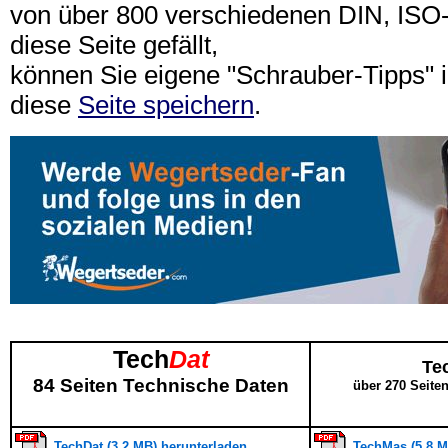
von über 800 verschiedenen DIN, IS
diese Seite gefällt,
können Sie eigene "Schrauber-Tipps"
diese
Seite speichern
.
Tech
Dat
Te
84 Seiten Technische Daten
über 270 Seite
TechDat (3,2 MB) herunterladen
TechMas (5,8 M