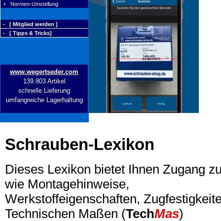
+ Normen-Umstellung
- [ Mitglied werden ]
- [ Tipps & Tricks]
www.wegertseder.com
139.803 Artikel
schnelle Lieferung
umfangreiche Lagerhaltung
Schrauben-Lexikon
Dieses Lexikon bietet Ihnen Zugang z
wie Montagehinweise,
Werkstoffeigenschaften, Zugfestigkeite
Technischen Maßen (
Tech
Mas
)