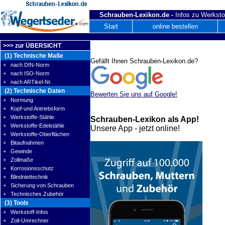
Schrauben-Lexikon.de -
Infos zu Werksto
Start
online bestellen
>>> zur ÜBERSICHT
(1) Technische Maße
Gefällt Ihnen Schrauben-Lexikon.de?
+ nach DIN-Norm
+ nach ISO-Norm
+ nach ARTikel-Nr.
(2) Technische Daten
Bewerten Sie uns auf Google!
+ Normung
+ Kopf-und Antriebsform
+ Werkstoffe-Stähle
Schrauben-Lexikon als App!
+ Werkstoffe-Edelstähle
Unsere App - jetzt online!
+ Werkstoffe-Oberflächen
+ Bitaufnahmen
+ Gewinde
+ Zollmaße
+ Korrosionsschutz
+ Blindniettechnik
+ Sicherung von Schrauben
+ Technisches Zubehör
(3) Tools
+ Werkstoff-Infos
+ Zoll-Umrechner