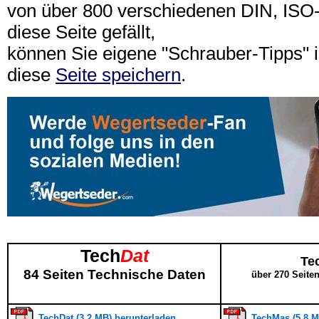
von über 800 verschiedenen DIN, IS
diese Seite gefällt,
können Sie eigene "Schrauber-Tipps"
diese
Seite speichern
.
Tech
Dat
Te
84 Seiten Technische Daten
über 270 Seite
TechDat (3,2 MB) herunterladen
TechMas (5,8 M