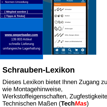
+ Normen-Umstellung
- [ Mitglied werden ]
- [ Tipps & Tricks]
www.wegertseder.com
139.803 Artikel
schnelle Lieferung
umfangreiche Lagerhaltung
Schrauben-Lexikon
Dieses Lexikon bietet Ihnen Zugang z
wie Montagehinweise,
Werkstoffeigenschaften, Zugfestigkeite
Technischen Maßen (
Tech
Mas
)