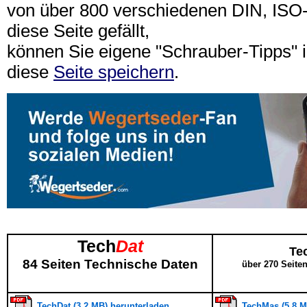
von über 800 verschiedenen DIN, IS
diese Seite gefällt,
können Sie eigene "Schrauber-Tipps"
diese
Seite speichern
.
Tech
Dat
Te
84 Seiten Technische Daten
über 270 Seite
TechDat (3,2 MB) herunterladen
TechMas (5,8 M