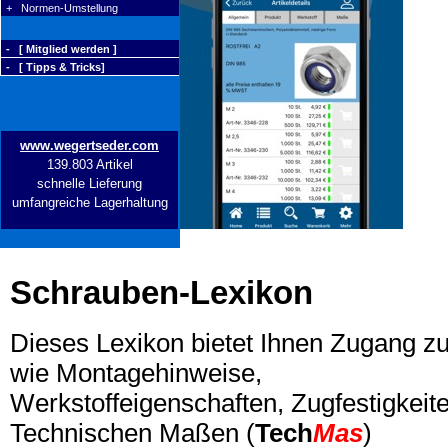
+ Normen-Umstellung
- [ Mitglied werden ]
- [ Tipps & Tricks]
www.wegertseder.com
139.803 Artikel
schnelle Lieferung
umfangreiche Lagerhaltung
Schrauben-Lexikon
Dieses Lexikon bietet Ihnen Zugang z
wie Montagehinweise,
Werkstoffeigenschaften, Zugfestigkeite
Technischen Maßen (
Tech
Mas
)