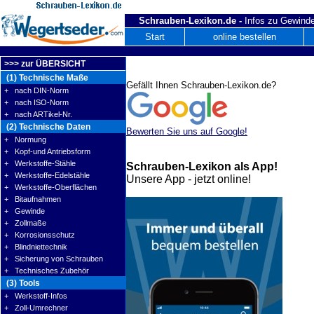
Schrauben-Lexikon.de -
Infos zu Gewinde
Start
online bestellen
>>> zur ÜBERSICHT
(1) Technische Maße
Gefällt Ihnen Schrauben-Lexikon.de?
+ nach DIN-Norm
+ nach ISO-Norm
+ nach ARTikel-Nr.
(2) Technische Daten
Bewerten Sie uns auf Google!
+ Normung
+ Kopf-und Antriebsform
+ Werkstoffe-Stähle
Schrauben-Lexikon als App!
+ Werkstoffe-Edelstähle
Unsere App - jetzt online!
+ Werkstoffe-Oberflächen
+ Bitaufnahmen
+ Gewinde
+ Zollmaße
+ Korrosionsschutz
+ Blindniettechnik
+ Sicherung von Schrauben
+ Technisches Zubehör
(3) Tools
+ Werkstoff-Infos
+ Zoll-Umrechner