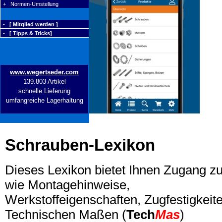
+ Normen-Umstellung
- [ Mitglied werden ]
- [ Tipps & Tricks]
www.wegertseder.com
139.803 Artikel
schnelle Lieferung
umfangreiche Lagerhaltung
Schrauben-Lexikon
Dieses Lexikon bietet Ihnen Zugang z
wie Montagehinweise,
Werkstoffeigenschaften, Zugfestigkeite
Technischen Maßen (
Tech
Mas
)