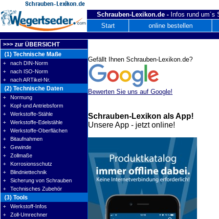
Schrauben-Lexikon.de -
Infos rund um´s
Start
online bestellen
>>> zur ÜBERSICHT
(1) Technische Maße
Gefällt Ihnen Schrauben-Lexikon.de?
+ nach DIN-Norm
+ nach ISO-Norm
+ nach ARTikel-Nr.
(2) Technische Daten
Bewerten Sie uns auf Google!
+ Normung
+ Kopf-und Antriebsform
+ Werkstoffe-Stähle
Schrauben-Lexikon als App!
+ Werkstoffe-Edelstähle
Unsere App - jetzt online!
+ Werkstoffe-Oberflächen
+ Bitaufnahmen
+ Gewinde
+ Zollmaße
+ Korrosionsschutz
+ Blindniettechnik
+ Sicherung von Schrauben
+ Technisches Zubehör
(3) Tools
+ Werkstoff-Infos
+ Zoll-Umrechner