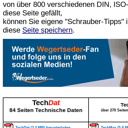
von über 800 verschiedenen DIN, IS
diese Seite gefällt,
können Sie eigene "Schrauber-Tipps"
diese
Seite speichern
.
Tech
Dat
Te
84 Seiten Technische Daten
über 270 Seite
TechDat (3,2 MB) herunterladen
TechMas (5,8 M